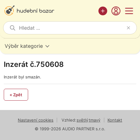
Výběr kategorie
Inzerát č.750608
Inzerát byl smazán.
« Zpět
Nastavení cookies
|
Vzhled:
světlý
tmavý
|
Kontakt
© 1999-2026 AUDIO PARTNER s.r.o.