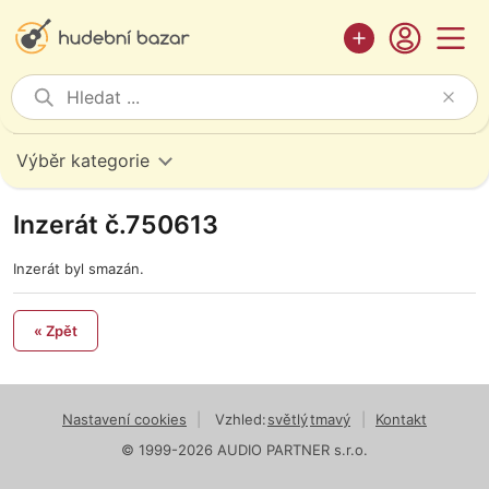
Výběr kategorie
Inzerát č.750613
Inzerát byl smazán.
« Zpět
Nastavení cookies
|
Vzhled:
světlý
tmavý
|
Kontakt
© 1999-2026 AUDIO PARTNER s.r.o.