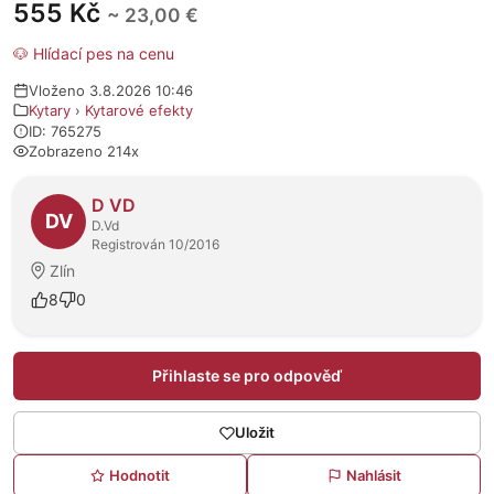
555 Kč
~ 23,00 €
🐶 Hlídací pes na cenu
Vloženo 3.8.2026 10:46
Kytary
›
Kytarové efekty
ID: 765275
Zobrazeno 214x
O prodejci
D VD
DV
D.Vd
Registrován 10/2016
Zlín
8
0
Přihlaste se pro odpověď
Uložit
Hodnotit
Nahlásit