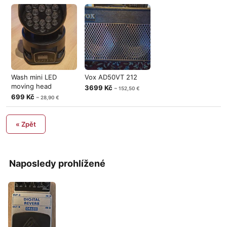
Wash mini LED
Vox AD50VT 212
moving head
3699 Kč
~ 152,50 €
699 Kč
~ 28,90 €
« Zpět
Naposledy prohlížené