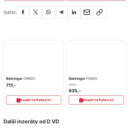
Sdílet:
Behringer
DR600
Behringer
FX600
711,-
839,-
835,-
Koupit na Kytary.cz
Koupit na Kytary.cz
Další inzeráty od D VD