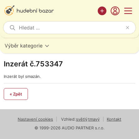
Výběr kategorie
Inzerát č.753347
Inzerát byl smazán.
« Zpět
Nastavení cookies
|
Vzhled:
světlý
tmavý
|
Kontakt
© 1999-2026 AUDIO PARTNER s.r.o.