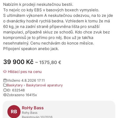
Nabízím k prodeji neskutečnou bestii.
To nejvíc co kdy EBS v basových boxech vymyslelo.
S ultimátem výkonem A neskutečnou odezvou, na to ze jde
o dvanáctky hodně rychlá bedna. Vzhledem k tomu že má
60 kg, je na zadní straně připevněna lišta pro snažší
manipulaci, případně skluz ze schodů. Kdo chce zvuk bez
kompromisů je to přímo pro něj. Box už je takřka
nesehnatelný. Cenu nechávám do konce měsíce.
Připojení speakon anebo jack.
39 900 Kč
~ 1575,80 €
🐶 Hlídací pes na cenu
Vloženo 4.8.2026 17:11
Baskytary
›
Baskytarové aparatury
ID: 632548
Zobrazeno 16415x
O prodejci
RoHy Bass
RB
Rohy.Bass
Registrován 10/2016