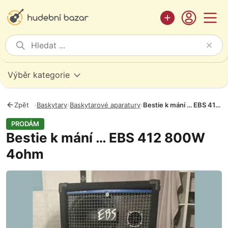
Výběr kategorie
Zpět
›
Baskytary
›
Baskytarové aparatury
›
Bestie k mání … EBS 412 800W 4ohm
PRODÁM
Bestie k mání … EBS 412 800W
4ohm
Fotografie