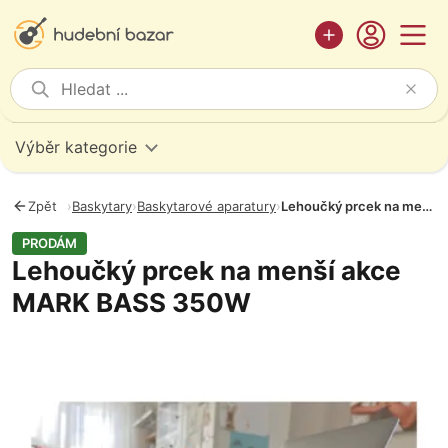
Výběr kategorie
Zpět
›
Baskytary
›
Baskytarové aparatury
›
Lehoučký prcek na menší akce MARK BASS 350W
PRODÁM
Lehoučký prcek na menší akce
MARK BASS 350W
Fotografie