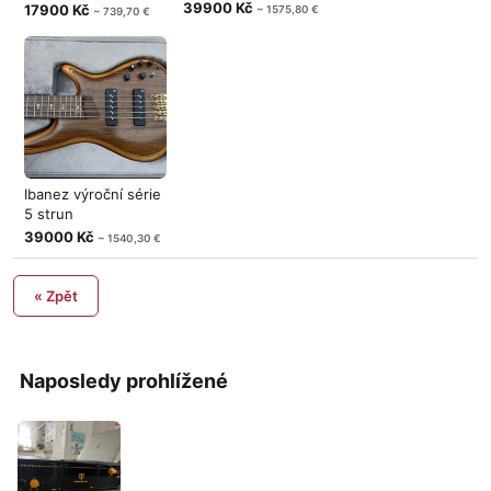
500 W +
39900 Kč
17900 Kč
~ 1575,80 €
~ 739,70 €
Ibanez výroční série
5 strun
39000 Kč
~ 1540,30 €
« Zpět
Naposledy prohlížené