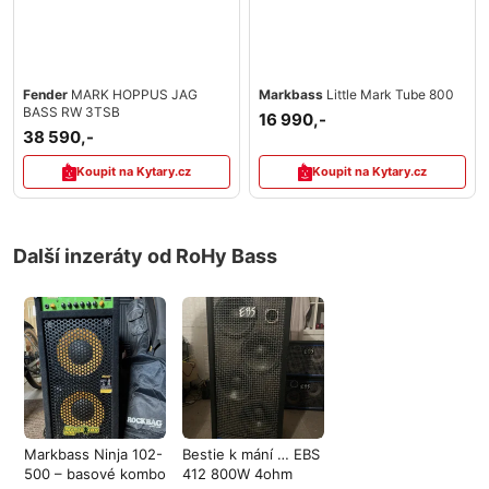
Fender
MARK HOPPUS JAG
Markbass
Little Mark Tube 800
BASS RW 3TSB
16 990,-
38 590,-
Koupit na Kytary.cz
Koupit na Kytary.cz
Další inzeráty od RoHy Bass
Markbass Ninja 102-
Bestie k mání … EBS
500 – basové kombo
412 800W 4ohm