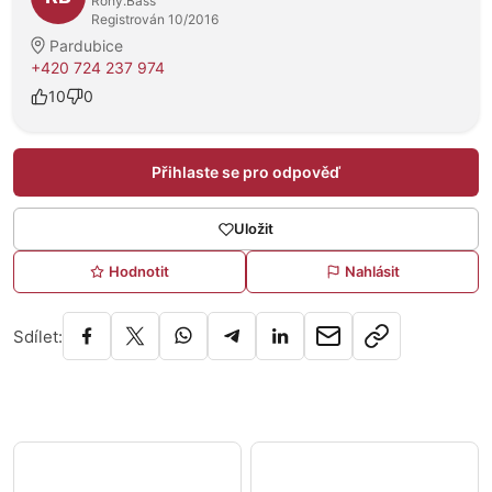
Rohy.Bass
Registrován 10/2016
Pardubice
+420 724 237 974
10
0
Přihlaste se pro odpověď
Uložit
Hodnotit
Nahlásit
Sdílet: