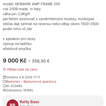
model: MOMARK AMP FRAME 250
rok 2009 made. in Italy
váha jen 2,9Kg!!!
perfektní zesilovač s vyměnitelnými moduly, modulyse
občas dají sehnat na reversu nebo eBay okolo 1500-2500
podle toho oč jde
x speakon pro boxy
výstup na ladičku
efektová smyčka
9 000 Kč
~ 356,30 €
🐶 Hlídací pes na cenu
Vloženo 4.8.2026 17:11
Baskytary
›
Baskytarové aparatury
ID: 633495
Zobrazeno 18166x
O prodejci
RoHy Bass
RB