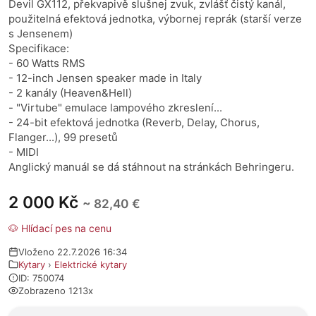
Devil GX112, překvapivě slušnej zvuk, zvlášť čistý kanál,
použitelná efektová jednotka, výbornej reprák (starší verze
s Jensenem)
Specifikace:
- 60 Watts RMS
- 12-inch Jensen speaker made in Italy
- 2 kanály (Heaven&Hell)
- "Virtube" emulace lampového zkreslení...
- 24-bit efektová jednotka (Reverb, Delay, Chorus,
Flanger...), 99 presetů
- MIDI
Anglický manuál se dá stáhnout na stránkách Behringeru.
2 000 Kč
~ 82,40 €
🐶 Hlídací pes na cenu
Vloženo 22.7.2026 16:34
Kytary
›
Elektrické kytary
ID: 750074
Zobrazeno 1213x
O prodejci