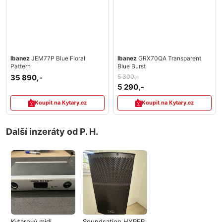
Ibanez
JEM77P Blue Floral
Ibanez
GRX70QA Transparent
Pattern
Blue Burst
35 890,-
5 300,-
5 290,-
Koupit na Kytary.cz
Koupit na Kytary.cz
Další inzeráty od P. H.
Kytarový midi
Soundsation HYPER