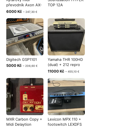
převodník Axon AX-
TOP 12A
50
6000 Kč
~ 247,30 €
Digitech GSP1101
Yamaha THR 100HD
(dual) + 212 repro
5000 Kč
~ 206,60 €
G12H-100
11000 Kč
~ 455,10 €
MXR Carbon Copy +
Lexicon MPX 110 +
Midi Delaytion
footswitch LEXDFS