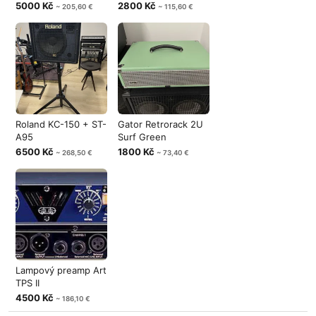
5000 Kč
2800 Kč
~ 205,60 €
~ 115,60 €
Roland KC-150 + ST-
Gator Retrorack 2U
A95
Surf Green
6500 Kč
1800 Kč
~ 268,50 €
~ 73,40 €
Lampový preamp Art
TPS II
4500 Kč
~ 186,10 €