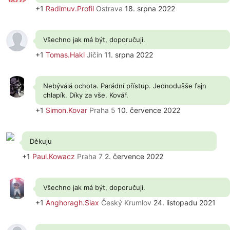
+1
Radimuv.Profil
Ostrava
18. srpna 2022
Všechno jak má být, doporučuji.
+1
Tomas.Hakl
Jičín
11. srpna 2022
Nebýválá ochota. Parádní přístup. Jednodušše fajn
chlapík. Díky za vše. Kovář.
+1
Simon.Kovar
Praha 5
10. července 2022
Děkuju
+1
Paul.Kowacz
Praha 7
2. července 2022
Všechno jak má být, doporučuji.
+1
Anghoragh.Siax
Český Krumlov
24. listopadu 2021