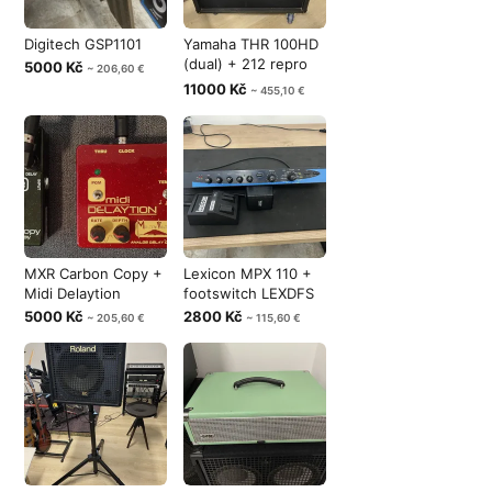
Digitech GSP1101
Yamaha THR 100HD
(dual) + 212 repro
5000 Kč
~ 206,60 €
G12H-100
11000 Kč
~ 455,10 €
MXR Carbon Copy +
Lexicon MPX 110 +
Midi Delaytion
footswitch LEXDFS
5000 Kč
2800 Kč
~ 205,60 €
~ 115,60 €