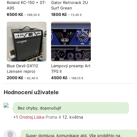
Roland KC-150 + ST-
Gator Retrorack 2U
A95
Surf Green
6500 Kč
1800 Kč
~ 268,50 €
~ 73,40 €
Blue Devil GX112
Lampový preamp Art
(Jensen repro)
TPS II
2000 Kč
4500 Kč
~ 82,40 €
~ 186,10 €
Hodnocení uživatele
Bez chyby, doporučuji!
+1
Ondrej.Liska
Praha 4
12. května
Super domluva, komunikace atd. Vše proběhlo na