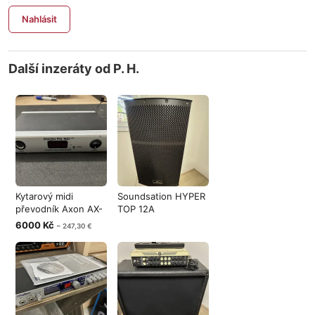
Nahlásit
Další inzeráty od P. H.
Kytarový midi
Soundsation HYPER
převodník Axon AX-
TOP 12A
50
6000 Kč
~ 247,30 €