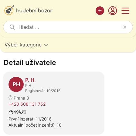
Výběr kategorie
Detail uživatele
P. H.
PH
P.H
Registrován 10/2016
Praha 8
+420 608 131 752
49
0
První inzerát: 11/2016
Aktuální počet inzerátů: 10