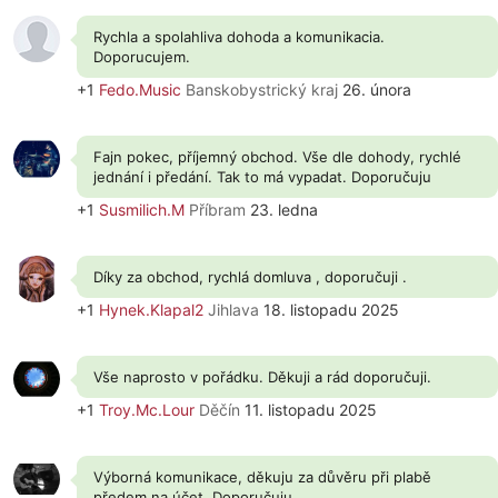
Rychla a spolahliva dohoda a komunikacia.
Doporucujem.
+1
Fedo.Music
Banskobystrický kraj
26. února
Fajn pokec, příjemný obchod. Vše dle dohody, rychlé
jednání i předání. Tak to má vypadat. Doporučuju
+1
Susmilich.M
Příbram
23. ledna
Díky za obchod, rychlá domluva , doporučuji .
+1
Hynek.Klapal2
Jihlava
18. listopadu 2025
Vše naprosto v pořádku. Děkuji a rád doporučuji.
+1
Troy.Mc.Lour
Děčín
11. listopadu 2025
Výborná komunikace, děkuju za důvěru při plabě
předem na účet. Doporučuju.