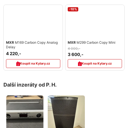
-10%
MXR
M169 Carbon Copy Analog
MXR
M299 Carbon Copy Mini
Delay
4 000,-
4 220,-
3 600,-
Koupit na Kytary.cz
Koupit na Kytary.cz
Další inzeráty od P. H.