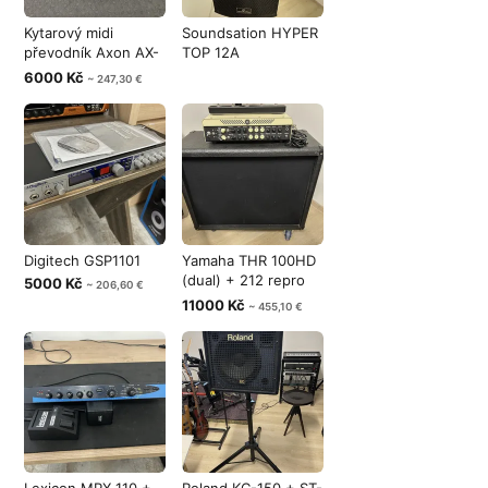
Kytarový midi
Soundsation HYPER
převodník Axon AX-
TOP 12A
50
6000 Kč
~ 247,30 €
Digitech GSP1101
Yamaha THR 100HD
(dual) + 212 repro
5000 Kč
~ 206,60 €
G12H-100
11000 Kč
~ 455,10 €