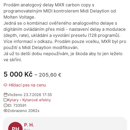
Prodám analogový delay MXR carbon copy s
programovatelným MIDI kontrolerem Midi Delaytion od
Molten Voltage.
Jedná se o kombinaci ověřeného analogového delaye s
digitáním ovládáním přes midi - nastavení delay a modulace
(depth, rate), ukládání a vyvolání presetu (128 programů).
Více informací v odkazu. Prodám pouze vcelku, MXR byl pro
použití s Midi Delaytion modifikován.
Já už to delší dobu nepoužívám, je škoda aby to jen leželo
ve skříni.
5 000 Kč
~ 205,60 €
🐶 Hlídací pes na cenu
Vloženo 23.7.2026 17:35
Kytary
›
Kytarové efekty
ID: 733591
Zobrazeno 2062x
O prodejci
P. H.
PH