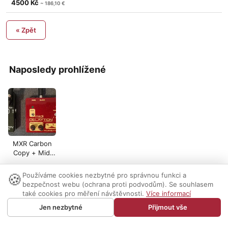
4500 Kč
~ 186,10 €
« Zpět
Naposledy prohlížené
MXR Carbon
Copy + Midi
Delaytion
🍪
Používáme cookies nezbytné pro správnou funkci a
Nastavení cookies
|
Vzhled:
světlý
tmavý
|
Kontakt
bezpečnost webu (ochrana proti podvodům). Se souhlasem
také cookies pro měření návštěvnosti.
Více informací
© 1999-2026 AUDIO PARTNER s.r.o.
Jen nezbytné
Přijmout vše