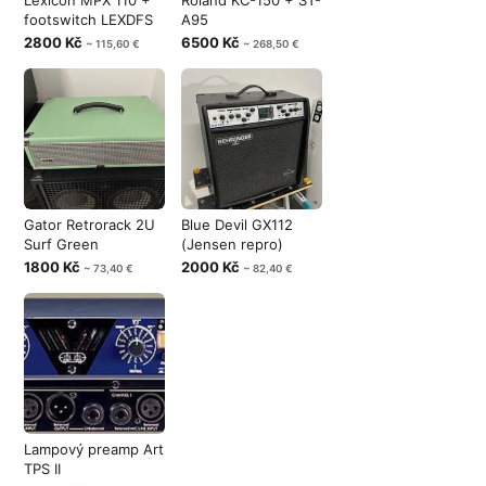
Lexicon MPX 110 +
Roland KC-150 + ST-
footswitch LEXDFS
A95
2800 Kč
6500 Kč
~ 115,60 €
~ 268,50 €
Gator Retrorack 2U
Blue Devil GX112
Surf Green
(Jensen repro)
1800 Kč
2000 Kč
~ 73,40 €
~ 82,40 €
Lampový preamp Art
TPS II