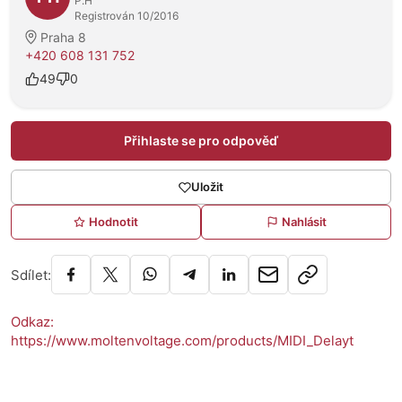
P.H
Registrován 10/2016
Praha 8
+420 608 131 752
49
0
Přihlaste se pro odpověď
Uložit
Hodnotit
Nahlásit
Sdílet:
Odkaz:
https://www.moltenvoltage.com/products/MIDI_Delayt