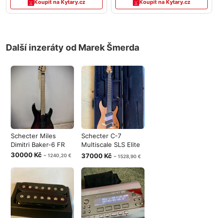
Koupit na Kytary.cz
Koupit na Kytary.cz
Další inzeráty od Marek Šmerda
Schecter Miles
Schecter C-7
Dimitri Baker-6 FR
Multiscale SLS Elite
7 String
30000 Kč
37000 Kč
~ 1240,20 €
~ 1528,90 €