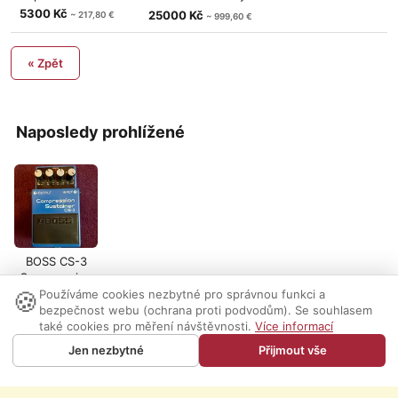
footswich
5300 Kč
25000 Kč
~ 217,80 €
~ 999,60 €
« Zpět
Naposledy prohlížené
BOSS CS-3
Compression
🍪
Sustainer
Používáme cookies nezbytné pro správnou funkci a
bezpečnost webu (ochrana proti podvodům). Se souhlasem
také cookies pro měření návštěvnosti.
Více informací
Nastavení cookies
|
Vzhled:
světlý
tmavý
|
Kontakt
Jen nezbytné
Přijmout vše
© 1999-2026 AUDIO PARTNER s.r.o.