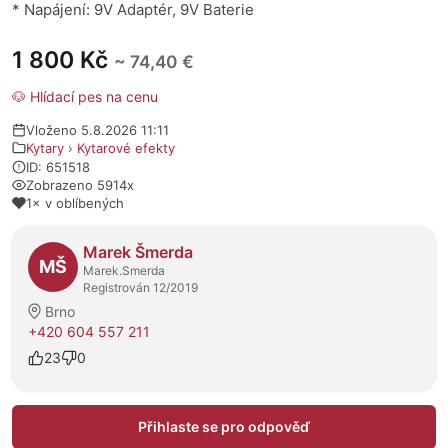
* Napájení: 9V Adaptér, 9V Baterie
1 800 Kč
~ 74,40 €
🐶 Hlídací pes na cenu
Vloženo 5.8.2026 11:11
Kytary
›
Kytarové efekty
ID: 651518
Zobrazeno 5914x
1× v oblíbených
O prodejci
Marek Šmerda
MŠ
Marek.Smerda
Registrován 12/2019
Brno
+420 604 557 211
23
0
Přihlaste se pro odpověď