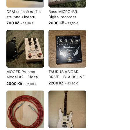
OEM snímač na 7mi
Boss MICRO-BR
strunnou kytaru
Digital recorder
700 Kč
2000 Kč
~ 28,80 €
~ 82,50 €
MOOER Preamp
TAURUS ABIGAR
Model X2 - Digital
DRIVE - BLACK LINE
Preamp Pedal
2200 Kč
2000 Kč
~ 93,90 €
~ 82,00 €