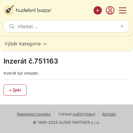
Výběr kategorie
Inzerát č.751163
Inzerát byl smazán.
« Zpět
Nastavení cookies
|
Vzhled:
světlý
tmavý
|
Kontakt
© 1999-2026 AUDIO PARTNER s.r.o.