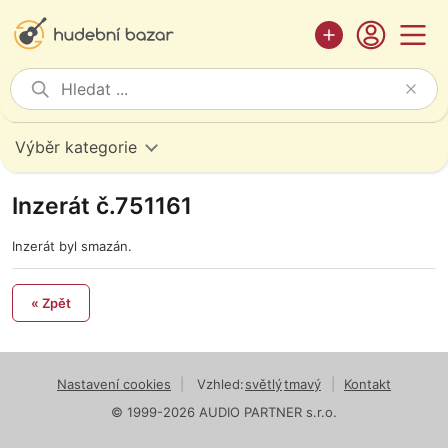
Výběr kategorie
Inzerát č.751161
Inzerát byl smazán.
« Zpět
Nastavení cookies
|
Vzhled:
světlý
tmavý
|
Kontakt
© 1999-2026 AUDIO PARTNER s.r.o.