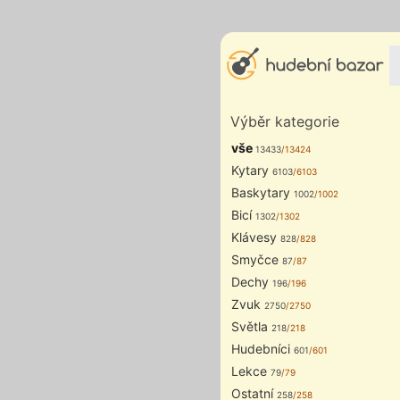
Výběr kategorie
vše
13433
/13424
Kytary
6103
/6103
Baskytary
1002
/1002
Bicí
1302
/1302
Klávesy
828
/828
Smyčce
87
/87
Dechy
196
/196
Zvuk
2750
/2750
Světla
218
/218
Hudebníci
601
/601
Lekce
79
/79
Ostatní
258
/258