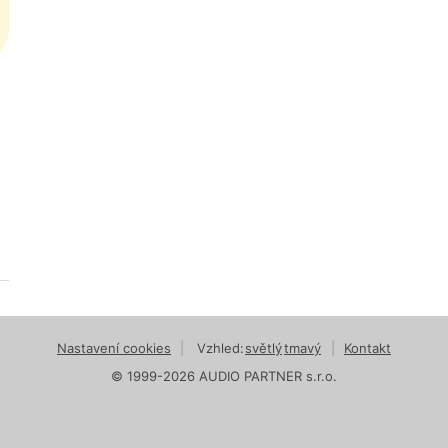
Nastavení cookies
|
Vzhled:
světlý
tmavý
|
Kontakt
© 1999-2026 AUDIO PARTNER s.r.o.