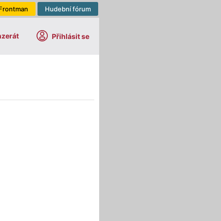
Frontman
Hudební fórum
nzerát
Přihlásit se