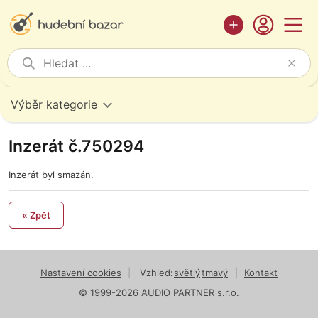
Výběr kategorie
Inzerát č.750294
Inzerát byl smazán.
« Zpět
Nastavení cookies
|
Vzhled:
světlý
tmavý
|
Kontakt
© 1999-2026 AUDIO PARTNER s.r.o.