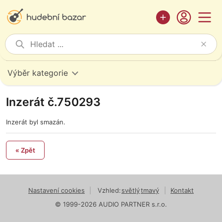
Výběr kategorie
Inzerát č.750293
Inzerát byl smazán.
« Zpět
Nastavení cookies
|
Vzhled:
světlý
tmavý
|
Kontakt
© 1999-2026 AUDIO PARTNER s.r.o.