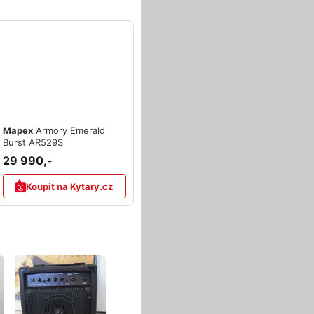
Mapex
Armory Emerald
Burst AR529S
29 990,-
Koupit na Kytary.cz