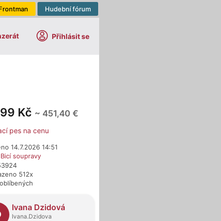
Frontman
Hudební fórum
nzerát
Přihlásit se
999 Kč
~ 451,40 €
ací pes na cenu
no 14.7.2026 14:51
›
Bicí soupravy
753924
azeno 512x
 oblíbených
dejci
Ivana Dzidová
D
Ivana.Dzidova