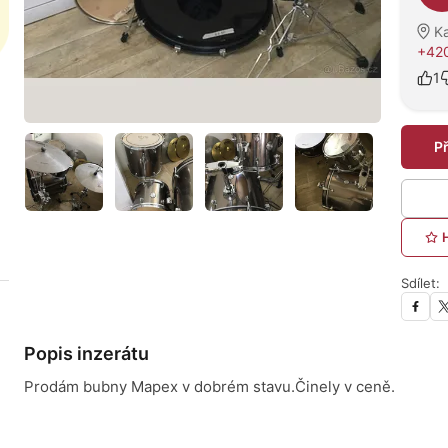
Ka
+42
1
P
Sdílet:
Popis inzerátu
Prodám bubny Mapex v dobrém stavu.Činely v ceně.