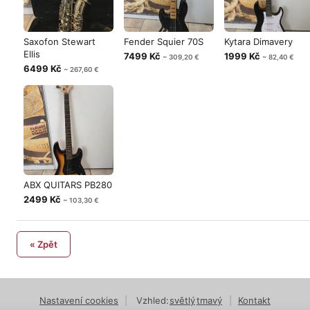
Saxofon Stewart
Fender Squier 70S
Kytara Dimavery
Ellis
7499 Kč
1999 Kč
~ 309,20 €
~ 82,40 €
6499 Kč
~ 267,60 €
ABX QUITARS PB280
2499 Kč
~ 103,30 €
« Zpět
Nastavení cookies
|
Vzhled:
světlý
tmavý
|
Kontakt