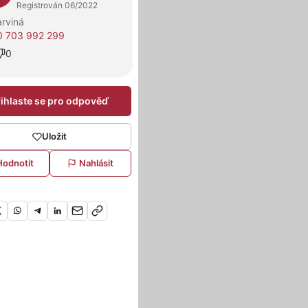
Registrován 06/2022
rviná
0 703 992 299
0
řihlaste se pro odpověď
Uložit
Hodnotit
Nahlásit