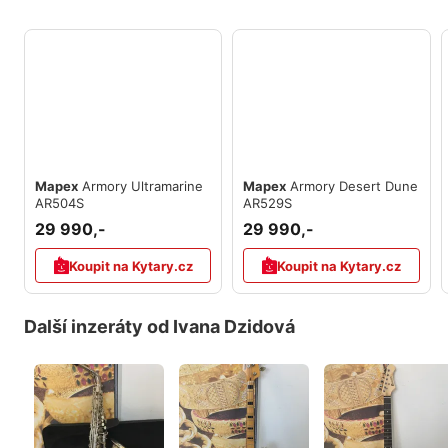
Mapex
Armory Ultramarine
Mapex
Armory Desert Dune
AR504S
AR529S
29 990,-
29 990,-
Koupit na Kytary.cz
Koupit na Kytary.cz
Další inzeráty od Ivana Dzidová