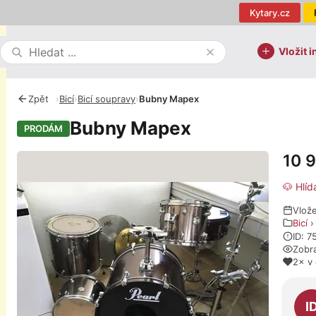
Kytary.cz
Vložit i
Zpět
›
Bicí
›
Bicí soupravy
›
Bubny Mapex
Bubny Mapex
PRODÁM
10 
Fotografie
🐶 Hlíd
Vlože
Bicí
ID: 
Zobr
2× v
O pro
I