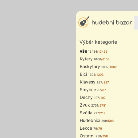
Výběr kategorie
vše
13434
/13425
Kytary
6106
/6106
Baskytary
1002
/1002
Bicí
1303
/1303
Klávesy
827
/827
Smyčce
87
/87
Dechy
197
/197
Zvuk
2751
/2751
Světla
217
/217
Hudebníci
598
/598
Lekce
79
/79
Ostatní
258
/258