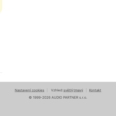
Nastavení cookies
|
Vzhled:
světlý
tmavý
|
Kontakt
© 1999-2026 AUDIO PARTNER s.r.o.