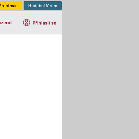
Frontman
Hudební fórum
nzerát
Přihlásit se