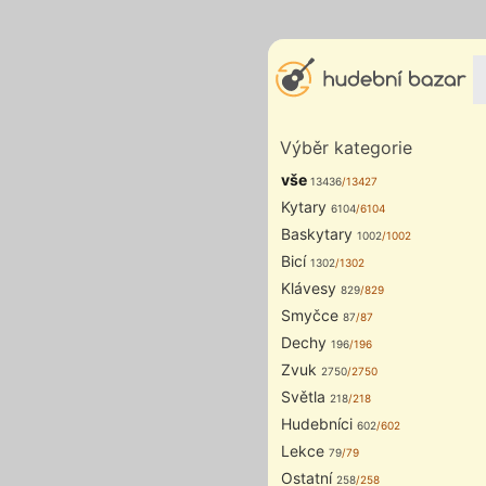
Výběr kategorie
vše
13436
/13427
Kytary
6104
/6104
Baskytary
1002
/1002
Bicí
1302
/1302
Klávesy
829
/829
Smyčce
87
/87
Dechy
196
/196
Zvuk
2750
/2750
Světla
218
/218
Hudebníci
602
/602
Lekce
79
/79
Ostatní
258
/258