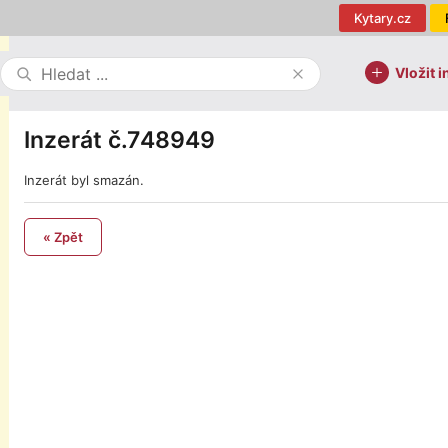
Kytary.cz
Vložit i
Inzerát č.748949
Inzerát byl smazán.
« Zpět