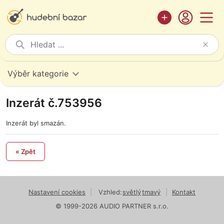
Výběr kategorie
Inzerát č.753956
Inzerát byl smazán.
« Zpět
Nastavení cookies
|
Vzhled:
světlý
tmavý
|
Kontakt
© 1999-2026 AUDIO PARTNER s.r.o.