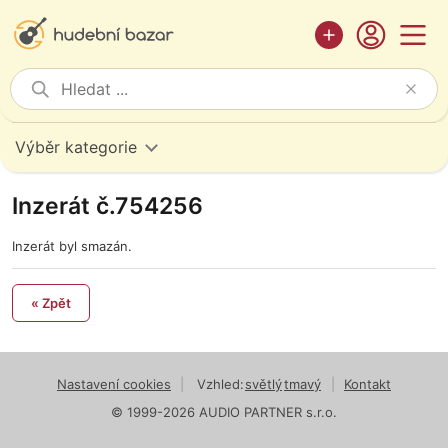
Výběr kategorie
Inzerát č.754256
Inzerát byl smazán.
« Zpět
Nastavení cookies
|
Vzhled:
světlý
tmavý
|
Kontakt
© 1999-2026 AUDIO PARTNER s.r.o.