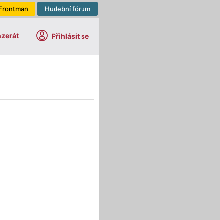
Frontman
Hudební fórum
nzerát
Přihlásit se