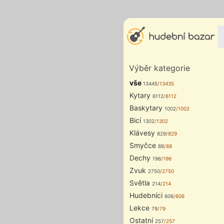
Výběr kategorie
vše
13445
/13435
Kytary
6112
/6112
Baskytary
1002
/1002
Bicí
1302
/1302
Klávesy
829
/829
Smyčce
88
/88
Dechy
196
/196
Zvuk
2750
/2750
Světla
214
/214
Hudebníci
606
/606
Lekce
79
/79
Ostatní
257
/257