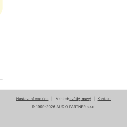
Nastavení cookies
|
Vzhled:
světlý
tmavý
|
Kontakt
© 1999-2026 AUDIO PARTNER s.r.o.