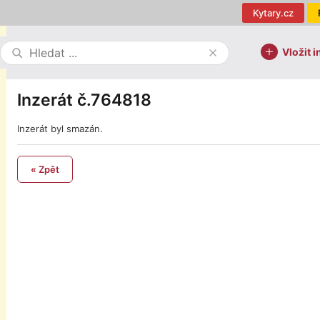
Kytary.cz
Vložit i
Inzerát č.764818
Inzerát byl smazán.
« Zpět