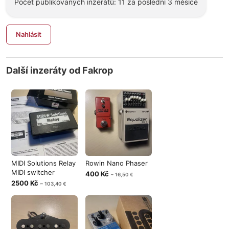
Počet publikovaných inzerátů: 11 za poslední 3 měsíce
Nahlásit
Další inzeráty od Fakrop
MIDI Solutions Relay
Rowin Nano Phaser
MIDI switcher
400 Kč
~ 16,50 €
2500 Kč
~ 103,40 €