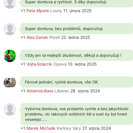
Super domluva a rychlost. S díky doporučuji.
+1
Pete.Mpete
Louny
11. února 2025
Super domluva, bez problémů, doporučuji.
+1
Ales.Danek
Plzeň
22. ledna 2025
Vždy jen ta nejlepší zkušenost, děkuji a doporučuji !
+1
Vojta.Kolarcik
Opava
10. ledna 2025
Férové jednání, rychlá domluva, vše OK.
+1
Aidamos.Bass
Liberec
28. srpna 2024
Vyborna domluva, vse probehlo rychle a bez jakychkoliv
problemu, vic takovych solidnich lidi a svet by byl hned
veselejsi.....
+1
Marek.Michalik
Karlovy Vary
27. srpna 2024