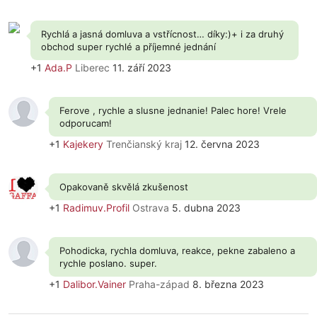
Rychlá a jasná domluva a vstřícnost… díky:)+ i za druhý
obchod super rychlé a příjemné jednání
+1
Ada.P
Liberec
11. září 2023
Ferove , rychle a slusne jednanie! Palec hore! Vrele
odporucam!
+1
Kajekery
Trenčianský kraj
12. června 2023
Opakovaně skvělá zkušenost
+1
Radimuv.Profil
Ostrava
5. dubna 2023
Pohodicka, rychla domluva, reakce, pekne zabaleno a
rychle poslano. super.
+1
Dalibor.Vainer
Praha-západ
8. března 2023