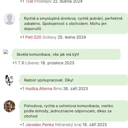
+1
Tcel
Prostějov
22. dubna 2024
Rychlá a smysluplná domluva, rychlé jednání, perfektně
zabaleno. Spokojenost s obchodem. Mohu jen
doporučit.
+1
Petr.S20
Svitavy
25. ledna 2024
Skvělá komunikace, vše jak má být!
+1
T.R
Liberec
18. prosince 2023
Radost spolupracovat. Díky!
+1
Hudba.Alterna
Brno
26. září 2023
Pohodova, rychla a ustretova komunikacia, vsetko
podla dohody, jednoznacne odporucam, dikes za
obchod
+1
Jaroslav.Penka
Nitranský kraj
18. září 2023