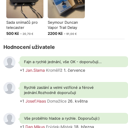
Sada snímačů pro
Seymour Duncan
telecaster
Vapor Trail Delay
500 Kč
2200 Kč
~ 20,70 €
~ 91,00 €
Hodnocení uživatele
Fajn a rychlé jednání, vše OK - doporučuji...
+1
Jan.Slama
Kroměříž
1. července
Rychlé zaslání a velmi vstřícné a férové
jednání.Rozhodně doporučuji
+1
Josef.Haas
Domažlice
26. května
Vše proběhlo hladce a rychle. Doporučuji:)
+1
Dan.Mikus
Frýdek-Místek
18. března