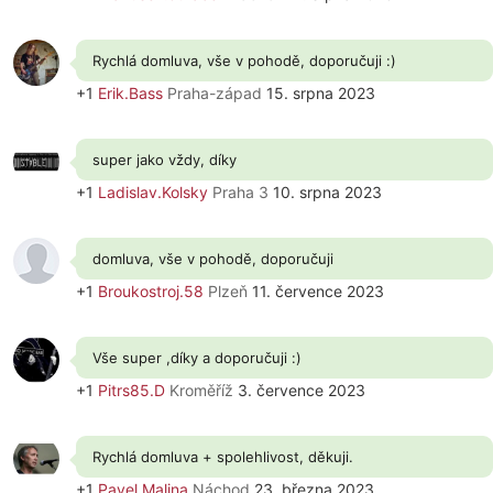
Rychlá domluva, vše v pohodě, doporučuji :)
+1
Erik.Bass
Praha-západ
15. srpna 2023
super jako vždy, díky
+1
Ladislav.Kolsky
Praha 3
10. srpna 2023
domluva, vše v pohodě, doporučuji
+1
Broukostroj.58
Plzeň
11. července 2023
Vše super ,díky a doporučuji :)
+1
Pitrs85.D
Kroměříž
3. července 2023
Rychlá domluva + spolehlivost, děkuji.
+1
Pavel.Malina
Náchod
23. března 2023