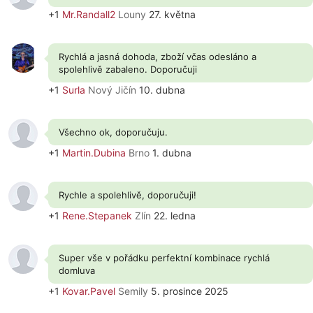
+1
Mr.Randall2
Louny
27. května
Rychlá a jasná dohoda, zboží včas odesláno a
spolehlivě zabaleno. Doporučuji
+1
Surla
Nový Jičín
10. dubna
Všechno ok, doporučuju.
+1
Martin.Dubina
Brno
1. dubna
Rychle a spolehlivě, doporučuji!
+1
Rene.Stepanek
Zlín
22. ledna
Super vše v pořádku perfektní kombinace rychlá
domluva
+1
Kovar.Pavel
Semily
5. prosince 2025