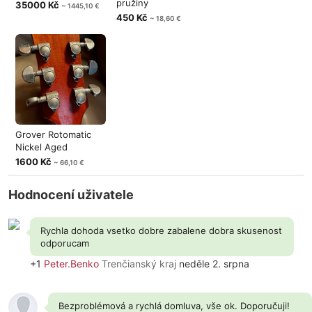
pružiny
35000 Kč
~ 1445,10 €
450 Kč
~ 18,60 €
Grover Rotomatic
Nickel Aged
1600 Kč
~ 66,10 €
Hodnocení uživatele
Rychla dohoda vsetko dobre zabalene dobra skusenost
odporucam
+1
Peter.Benko
Trenčianský kraj
neděle 2. srpna
Bezproblémová a rychlá domluva, vše ok. Doporučuji!