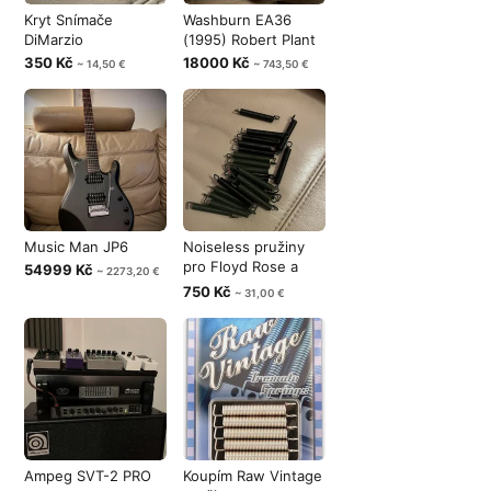
Kryt Snímače
Washburn EA36
DiMarzio
(1995) Robert Plant
350 Kč
18000 Kč
~ 14,50 €
~ 743,50 €
Music Man JP6
Noiseless pružiny
pro Floyd Rose a
54999 Kč
~ 2273,20 €
tremolo 20
750 Kč
~ 31,00 €
Ampeg SVT-2 PRO
Koupím Raw Vintage