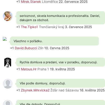
+1
Mirek.Stanek
Litoměřice
22. července 2025
serioznost, skvela komunikacia a profesionalita. Daniel,
dakujem za obchod.
+1
The.Tipko1
Trenčianský kraj
3. července 2025
Všechno v pořádku.
+1
David.Bubucci
Zlín
10. června 2025
Rychla domluva a predani, vse v poradku, doporucuji.
+1
Matous.Hr
Praha 1
19. května 2025
Vše podle domluvy, doporučuji.
+1
Zbynek.Mrkvicka2
Žďár nad Sázavou
16. května 2025
Vše dle dohody. Doporučuji.