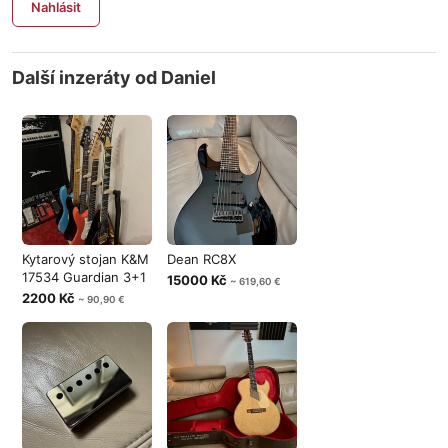
Nahlásit
Další inzeráty od Daniel
Kytarový stojan K&M
Dean RC8X
17534 Guardian 3+1
15000 Kč
~ 619,60 €
2200 Kč
~ 90,90 €