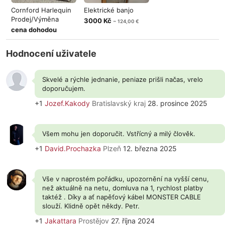
Cornford Harlequin
Elektrické banjo
Prodej/Výměna
3000 Kč
~ 124,00 €
cena dohodou
Hodnocení uživatele
Skvelé a rýchle jednanie, peniaze prišli načas, vrelo
doporučujem.
+1
Jozef.Kakody
Bratislavský kraj
28. prosince 2025
Všem mohu jen doporučit. Vstřícný a milý člověk.
+1
David.Prochazka
Plzeň
12. března 2025
Vše v naprostém pořádku, upozornění na vyšší cenu,
než aktuálně na netu, domluva na 1, rychlost platby
taktéž . Díky a ať napěťový kábel MONSTER CABLE
slouží. Klidně opět někdy. Petr.
+1
Jakattara
Prostějov
27. října 2024