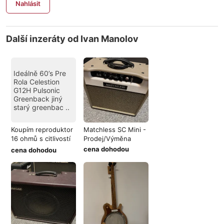
Nahlásit
Další inzeráty od Ivan Manolov
Ideálně 60’s Pre
Rola Celestion
G12H Pulsonic
Greenback jiný
starý greenbac ..
Koupím reproduktor
Matchless SC Mini -
16 ohmů s citlivostí
Prodej/Výměna
kolem
cena dohodou
cena dohodou