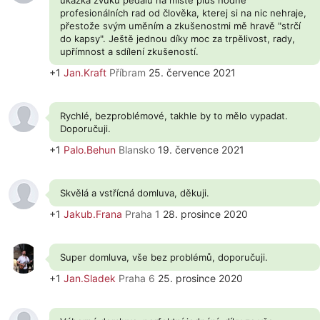
ukázka zvuku pedálu na místě plus hodně
profesionálních rad od člověka, kterej si na nic nehraje,
přestože svým uměním a zkušenostmi mě hravě "strčí
do kapsy". Ještě jednou díky moc za trpělivost, rady,
upřímnost a sdílení zkušeností.
+1
Jan.Kraft
Příbram
25. července 2021
Rychlé, bezproblémové, takhle by to mělo vypadat.
Doporučuji.
+1
Palo.Behun
Blansko
19. července 2021
Skvělá a vstřícná domluva, děkuji.
+1
Jakub.Frana
Praha 1
28. prosince 2020
Super domluva, vše bez problémů, doporučuji.
+1
Jan.Sladek
Praha 6
25. prosince 2020