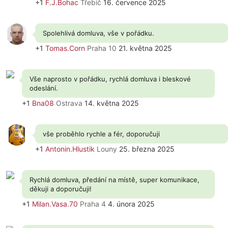
+1
F.J.Bohac
Třebíč
16. července 2025
Spolehlivá domluva, vše v pořádku.
+1
Tomas.Corn
Praha 10
21. května 2025
Vše naprosto v pořádku, rychlá domluva i bleskové
odeslání.
+1
Bna08
Ostrava
14. května 2025
vše proběhlo rychle a fér, doporučuji
+1
Antonin.Hlustik
Louny
25. března 2025
Rychlá domluva, předání na místě, super komunikace,
děkuji a doporučuji!
+1
Milan.Vasa.70
Praha 4
4. února 2025