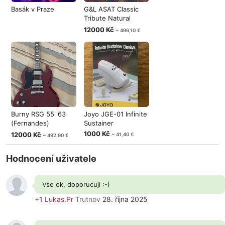
Basák v Praze
G&L ASAT Classic
Tribute Natural
levoruká
12000 Kč
~ 496,10 €
Burny RSG 55 '63
Joyo JGE-01 Infinite
(Fernandes)
Sustainer
levoruká
1000 Kč
12000 Kč
~ 41,40 €
~ 492,90 €
Hodnocení uživatele
Vse ok, doporucuji :-)
+1
Lukas.Pr
Trutnov
28. října 2025