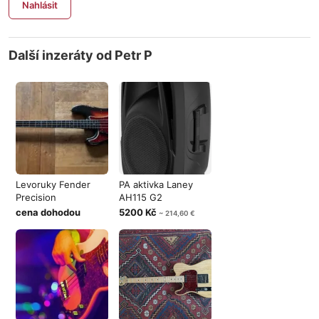
Nahlásit
Další inzeráty od Petr P
Levoruky Fender
PA aktivka Laney
Precision
AH115 G2
cena dohodou
5200 Kč
~ 214,60 €