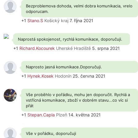
Bezproblemova dohoda, velmi dobra komunikacia, vrelo
odporucam.
+1
Stano.S
Košický kraj
7. října 2021
Naprostá spokojenost, rychlá komunikace, doporučuji.
+1
Richard.Kocourek
Uherské Hradiště
5. srpna 2021
Naprosto jasná komunikace.Doporučuji.
+1
Hynek.Kosek
Hodonín
25. června 2021
Vše proběhlo v pořádku, mohu jen doporučit. Rychlá a
vstřícná komunikace, zboží v dobrém stavu...co víc si
přát
+1
Stepan.Capla
Plzeň
14. května 2021
Vše v pořádku, doporučuji