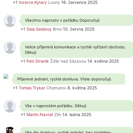
+1
Inzerce.Kytary
Louny
16. července 2025
Všechno naprosto v pořádku Doporučuji
+1
Sela.Selaboy
Brno
10. června 2025
Velice příjemná komunikace a rychlé vyřízení obchodu.
Děkuji
+1
Petr.Stranik
Žďár nad Sázavou
14. května 2025
Příjemné jednání, rychlá domluva. Vřele doporučuji.
+1
Tomas.Trykar
Chomutov
8. května 2025
Vše v naprostém pořádku. Děkuji.
+1
Martin.Navrat
Zlín
14. ledna 2025
Vše dle domluvy, rychlé jednání, bez problému.