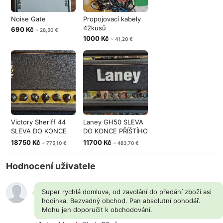
Noise Gate
Propojovací kabely
42kusů
690 Kč
~ 28,50 €
1000 Kč
~ 41,20 €
Victory Sheriff 44
Laney GH50 SLEVA
SLEVA DO KONCE
DO KONCE PŘÍŠTÍHO
PŘÍŠTÍHO TÝ
TÝDNE
18750 Kč
11700 Kč
~ 775,10 €
~ 483,70 €
Hodnocení uživatele
Super rychlá domluva, od zavolání do předání zboží asi
hodinka. Bezvadný obchod. Pan absolutní pohodář.
Mohu jen doporučit k obchodování.