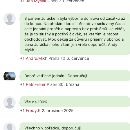
+1
Jan.Mysak
Cheb
30. července
S panem Juráčkem byla výborná domluva od začátku až
do konce. Na předání dorazil přesně ve smluvený čas a
celé jednání proběhlo naprosto bez problémů. Je vidět,
že je to slušný a poctivý člověk, se kterým je radost
obchodovat. Moc děkuji za důvěru i příjemný obchod a
pana Juráčka mohu všem jen vřele doporučit. Andy
Mykh
+1
Andru.Mikh
Praha 10
6. července
Dobré vstřícné jednání. Doporučuji.
+1
Petr.Fremr
Plzeň
30. března
Vše na 100%...
+1
Fredy.K
2. prosince 2025
Všechno v pořádku, doporučuji