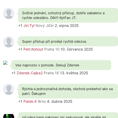
Svižné jednání, ochotný přístup, dobře zabaleno a
rychle odesláno. Dík!!! KytFan JT.
+1
Jiri.Tyl
Nový Jičín
2. srpna 2025
Super přístup při prodeji rychlá odezva.
+1
Petr.Kohout
Praha 10
10. července 2025
Vse naprosto v pohode. Dekuji Zdenek
+1
Zdenek.Cejka2
Praha 16
13. května 2025
Rýchla a jednoznačná dohoda, obchod prebehol ako sa
patrí. Ďakujem
+1
Patek.K
Brno
4. dubna 2025
od pána jsem nakonec nic nekupoval, ale skvěle mi