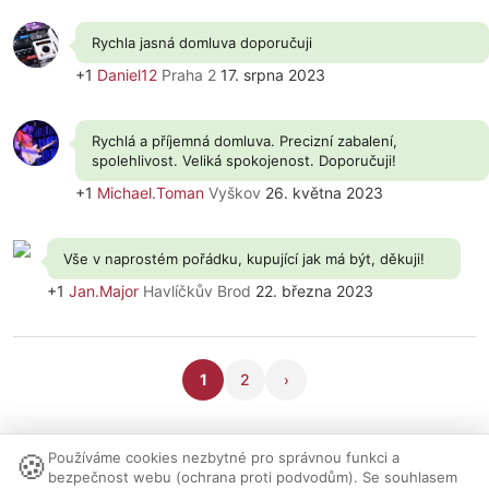
Rychla jasná domluva doporučuji
+1
Daniel12
Praha 2
17. srpna 2023
Rychlá a příjemná domluva. Precizní zabalení,
spolehlivost. Veliká spokojenost. Doporučuji!
+1
Michael.Toman
Vyškov
26. května 2023
Vše v naprostém pořádku, kupující jak má být, děkuji!
+1
Jan.Major
Havlíčkův Brod
22. března 2023
1
2
›
🍪
Používáme cookies nezbytné pro správnou funkci a
Nastavení cookies
|
Vzhled:
světlý
tmavý
|
Kontakt
bezpečnost webu (ochrana proti podvodům). Se souhlasem