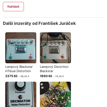
Nahlásit
Další inzeráty od František Juráček
Lampový Blackstar
Lampový Distortion
HTdual Distortion
Blackstar
2375 Kč
1890 Kč
~ 98,30 €
~ 78,30 €