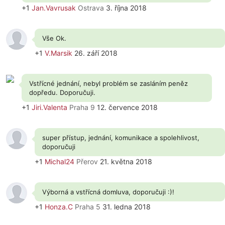
+1
Jan.Vavrusak
Ostrava
3. října 2018
Vše Ok.
+1
V.Marsik
26. září 2018
Vstřícné jednání, nebyl problém se zasláním peněz
dopředu. Doporučuji.
+1
Jiri.Valenta
Praha 9
12. července 2018
super přístup, jednání, komunikace a spolehlivost,
doporučuji
+1
Michal24
Přerov
21. května 2018
Výborná a vstřícná domluva, doporučuji :)!
+1
Honza.C
Praha 5
31. ledna 2018