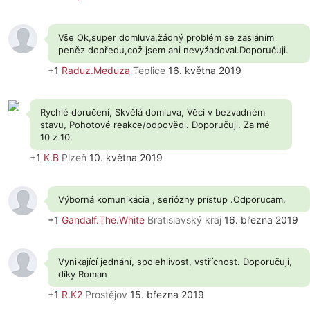
Vše Ok,super domluva,žádný problém se zasláním
peněz dopředu,což jsem ani nevyžadoval.Doporučuji.
+1
Raduz.Meduza
Teplice
16. května 2019
Rychlé doručení, Skvělá domluva, Věci v bezvadném
stavu, Pohotové reakce/odpovědi. Doporučuji. Za mě
10 z 10.
+1
K.B
Plzeň
10. května 2019
Výborná komunikácia , seriózny prístup .Odporucam.
+1
Gandalf.The.White
Bratislavský kraj
16. března 2019
Vynikající jednání, spolehlivost, vstřícnost. Doporučuji,
díky Roman
+1
R.K2
Prostějov
15. března 2019