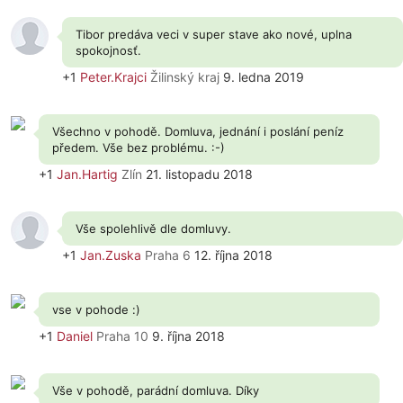
Tibor predáva veci v super stave ako nové, uplna
spokojnosť.
+1
Peter.Krajci
Žilinský kraj
9. ledna 2019
Všechno v pohodě. Domluva, jednání i poslání peníz
předem. Vše bez problému. :-)
+1
Jan.Hartig
Zlín
21. listopadu 2018
Vše spolehlivě dle domluvy.
+1
Jan.Zuska
Praha 6
12. října 2018
vse v pohode :)
+1
Daniel
Praha 10
9. října 2018
Vše v pohodě, parádní domluva. Díky