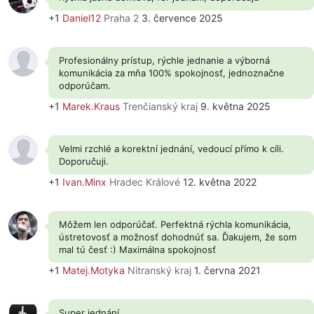
+1
Daniel12
Praha 2
3. července 2025
Profesionálny prístup, rýchle jednanie a výborná
komunikácia za mňa 100% spokojnosť, jednoznačne
odporúčam.
+1
Marek.Kraus
Trenčianský kraj
9. května 2025
Velmi rzchlé a korektní jednání, vedoucí přímo k cíli.
Doporučuji.
+1
Ivan.Minx
Hradec Králové
12. května 2022
Môžem len odporúčať. Perfektná rýchla komunikácia,
ústretovosť a možnosť dohodnúť sa. Ďakujem, že som
mal tú česť :) Maximálna spokojnosť
+1
Matej.Motyka
Nitranský kraj
1. června 2021
Super jednání.