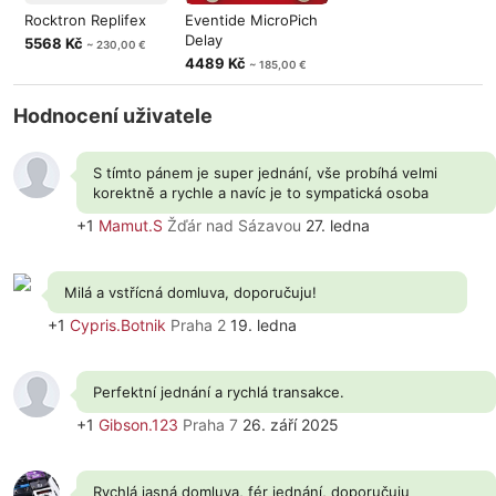
Rocktron Replifex
Eventide MicroPich
Delay
5568 Kč
~ 230,00 €
4489 Kč
~ 185,00 €
Hodnocení uživatele
S tímto pánem je super jednání, vše probíhá velmi
korektně a rychle a navíc je to sympatická osoba
+1
Mamut.S
Žďár nad Sázavou
27. ledna
Milá a vstřícná domluva, doporučuju!
+1
Cypris.Botnik
Praha 2
19. ledna
Perfektní jednání a rychlá transakce.
+1
Gibson.123
Praha 7
26. září 2025
Rychlá jasná domluva, fér jednání, doporučuju