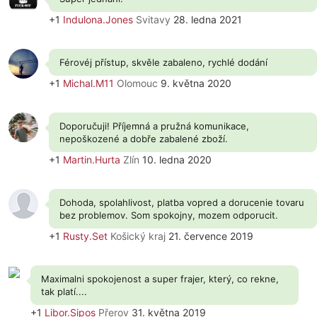
+1
Indulona.Jones
Svitavy
28. ledna 2021
Férovéj přístup, skvěle zabaleno, rychlé dodání
+1
Michal.M11
Olomouc
9. května 2020
Doporučuji! Příjemná a pružná komunikace,
nepoškozené a dobře zabalené zboží.
+1
Martin.Hurta
Zlín
10. ledna 2020
Dohoda, spolahlivost, platba vopred a dorucenie tovaru
bez problemov. Som spokojny, mozem odporucit.
+1
Rusty.Set
Košický kraj
21. července 2019
Maximalni spokojenost a super frajer, který, co rekne,
tak platí....
+1
Libor.Sipos
Přerov
31. května 2019