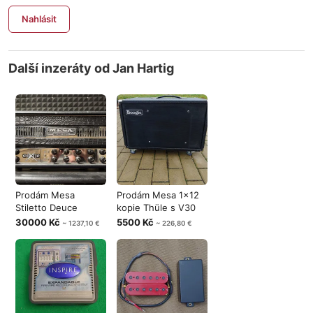
Nahlásit
Další inzeráty od Jan Hartig
Prodám Mesa
Prodám Mesa 1x12
Stiletto Deuce
kopie Thüle s V30
30000 Kč
5500 Kč
~ 1237,10 €
~ 226,80 €