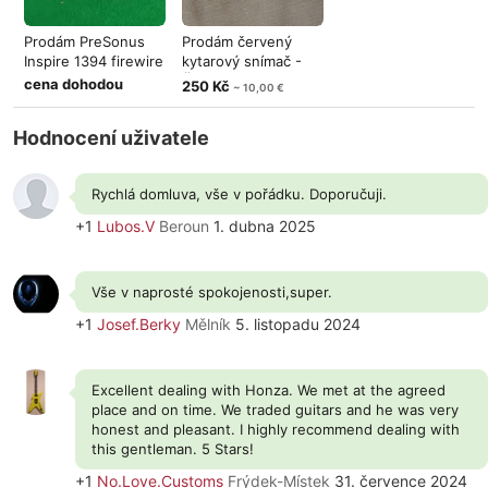
Prodám PreSonus
Prodám červený
Inspire 1394 firewire
kytarový snímač -
Čína
cena dohodou
250 Kč
~ 10,00 €
Hodnocení uživatele
Rychlá domluva, vše v pořádku. Doporučuji.
+1
Lubos.V
Beroun
1. dubna 2025
Vše v naprosté spokojenosti,super.
+1
Josef.Berky
Mělník
5. listopadu 2024
Excellent dealing with Honza. We met at the agreed
place and on time. We traded guitars and he was very
honest and pleasant. I highly recommend dealing with
this gentleman. 5 Stars!
+1
No.Love.Customs
Frýdek-Místek
31. července 2024