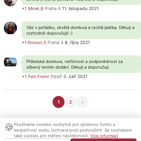
+1
Mirek.B
Praha 4
11. listopadu 2021
Vše v pořádku, skvělá domluva a rychlá platba. Děkuji a
rozhodně doporučuji! :)
+1
Roman.S
Praha 4
8. října 2021
Přátelská domluva, vstřícnost a zodpovědnost za
slíbený termín dodání. Děkuji a doporučuji.
+1
Petr.Fremr
Plzeň
3. září 2021
1
2
›
🍪
Používáme cookies nezbytné pro správnou funkci a
Nastavení cookies
|
Vzhled:
světlý
tmavý
|
Kontakt
bezpečnost webu (ochrana proti podvodům). Se souhlasem
také cookies pro měření návštěvnosti.
Více informací
© 1999-2026 AUDIO PARTNER s.r.o.