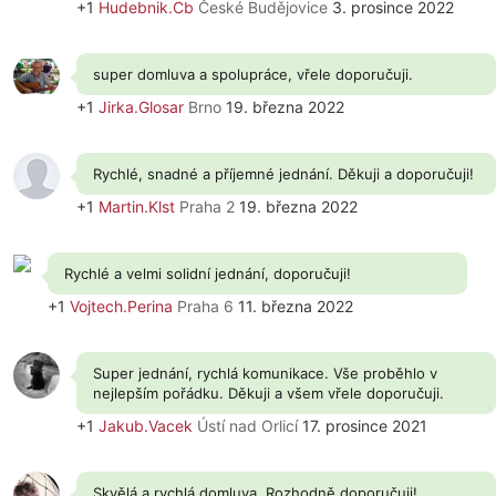
+1
Hudebnik.Cb
České Budějovice
3. prosince 2022
super domluva a spolupráce, vřele doporučuji.
+1
Jirka.Glosar
Brno
19. března 2022
Rychlé, snadné a příjemné jednání. Děkuji a doporučuji!
+1
Martin.Klst
Praha 2
19. března 2022
Rychlé a velmi solidní jednání, doporučuji!
+1
Vojtech.Perina
Praha 6
11. března 2022
Super jednání, rychlá komunikace. Vše proběhlo v
nejlepším pořádku. Děkuji a všem vřele doporučuji.
+1
Jakub.Vacek
Ústí nad Orlicí
17. prosince 2021
Skvělá a rychlá domluva. Rozhodně doporučuji!