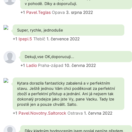
v pohodě. Díky a doporučuji.
+1
Pavel.Teglas
Opava
3. srpna 2022
Super, rychle, jednoduše
+1
Ipepi.5
Třebíč
1. července 2022
Dekuji,vse OK,doporucuji...
+1
Ladio
Praha-západ
10. června 2022
Kytara dorazila fantasticky zabalená a v perfektním
stavu. Ještě jednou Vám chci poděkovat za perfektní
zboží a perfektní přístup a jednání. Ani já nejsem tak
dokonalý prodejce jako jste Vy, pane Vacku. Tady lze
prostě jen a pouze chválit. Salto.
+1
Pavel.Novotny.Saltorock
Ostrava
1. června 2022
Díky kladným hodnocením jsem poslal peníze předem,