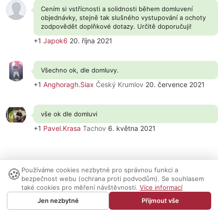
Cením si vstřícnosti a solidnosti během domluvení
objednávky, stejně tak slušného vystupování a ochoty
zodpovědět doplňkové dotazy. Určitě doporučuji!
+1
Japok6
20. října 2021
Všechno ok, dle domluvy.
+1
Anghoragh.Siax
Český Krumlov
20. července 2021
vše ok dle domluvi
+1
Pavel.Krasa
Tachov
6. května 2021
🍪
Používáme cookies nezbytné pro správnou funkci a
Nastavení cookies
|
Vzhled:
světlý
tmavý
|
Kontakt
bezpečnost webu (ochrana proti podvodům). Se souhlasem
také cookies pro měření návštěvnosti.
Více informací
© 1999-2026 AUDIO PARTNER s.r.o.
Jen nezbytné
Přijmout vše