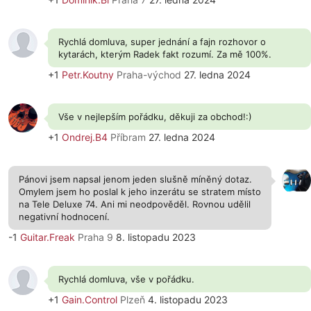
Rychlá domluva, super jednání a fajn rozhovor o
kytarách, kterým Radek fakt rozumí. Za mě 100%.
+1
Petr.Koutny
Praha-východ
27. ledna 2024
Vše v nejlepším pořádku, děkuji za obchod!:)
+1
Ondrej.B4
Příbram
27. ledna 2024
Pánovi jsem napsal jenom jeden slušně míněný dotaz.
Omylem jsem ho poslal k jeho inzerátu se stratem místo
na Tele Deluxe 74. Ani mi neodpověděl. Rovnou udělil
negativní hodnocení.
-1
Guitar.Freak
Praha 9
8. listopadu 2023
Rychlá domluva, vše v pořádku.
+1
Gain.Control
Plzeň
4. listopadu 2023