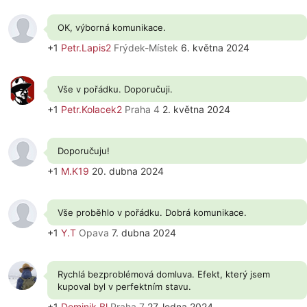
OK, výborná komunikace.
+1
Petr.Lapis2
Frýdek-Místek
6. května 2024
Vše v pořádku. Doporučuji.
+1
Petr.Kolacek2
Praha 4
2. května 2024
Doporučuju!
+1
M.K19
20. dubna 2024
Vše proběhlo v pořádku. Dobrá komunikace.
+1
Y.T
Opava
7. dubna 2024
Rychlá bezproblémová domluva. Efekt, který jsem
kupoval byl v perfektním stavu.
+1
Dominik.Bl
Praha 7
27. ledna 2024