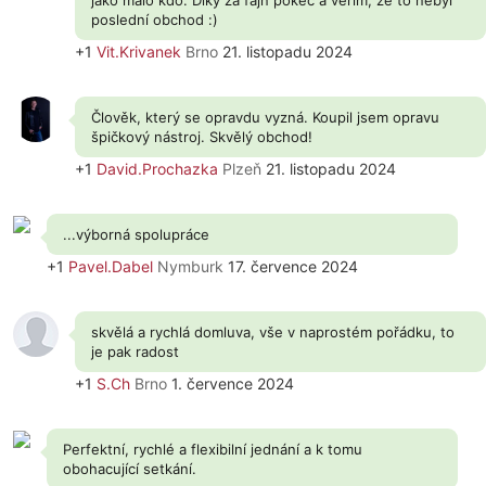
jako málo kdo. Díky za fajn pokec a věřím, že to nebyl
poslední obchod :)
+1
Vit.Krivanek
Brno
21. listopadu 2024
Člověk, který se opravdu vyzná. Koupil jsem opravu
špičkový nástroj. Skvělý obchod!
+1
David.Prochazka
Plzeň
21. listopadu 2024
...výborná spolupráce
+1
Pavel.Dabel
Nymburk
17. července 2024
skvělá a rychlá domluva, vše v naprostém pořádku, to
je pak radost
+1
S.Ch
Brno
1. července 2024
Perfektní, rychlé a flexibilní jednání a k tomu
obohacující setkání.