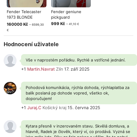
Fender Telecaster
Fender geniune
1973 BLONDE
pickguard
MAPLE NECK!
999 Kč
160000 Kč
~ 41,10 €
~ 6599,30
€
Hodnocení uživatele
Vše v naprostém pořádku. Rychlé a vstřícné jednání.
+1
Martin.Navrat
Zlín
17. září 2025
Pohodová komunikácia, rýchla dohoda, rýchlaplatba za
balík poslaná pp dohode vopred, všetko ok,
doporučujem!
+1
Juraj.C
Košický kraj
15. června 2025
Kytara přesně v inzerovaném stavu. Skvělá domluva, a
hlavně, Radek je člověk, který ví, co prodává. Vyzná se