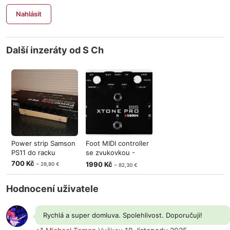
Nahlásit
Další inzeráty od S Ch
Power strip Samson
Foot MIDI controller
PS11 do racku
se zvukovkou -
XSonic XT
700 Kč
1990 Kč
~ 28,80 €
~ 82,30 €
Hodnocení uživatele
Rychlá a super domluva. Spolehlivost. Doporučuji!