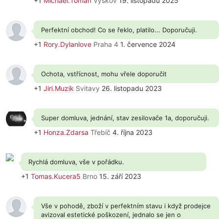
+1
Michael.Toman
Vyškov
19. listopadu 2025
Perfektní obchod! Co se řeklo, platilo... Doporučuji.
+1
Rory.Dylanlove
Praha 4
1. července 2024
Ochota, vstřícnost, mohu vřele doporučit
+1
Jiri.Muzik
Svitavy
26. listopadu 2023
Super domluva, jednání, stav zesilovače 1a, doporučuji.
+1
Honza.Zdarsa
Třebíč
4. října 2023
Rychlá domluva, vše v pořádku.
+1
Tomas.Kucera5
Brno
15. září 2023
Vše v pohodě, zboží v perfektním stavu i když prodejce
avizoval estetické poškození, jednalo se jen o