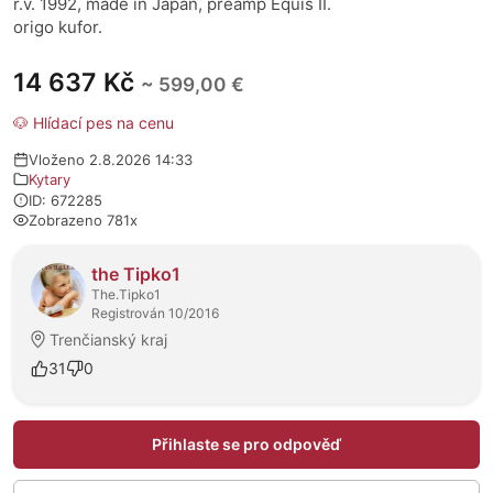
r.v. 1992, made in Japan, preamp Equis II.
origo kufor.
14 637 Kč
~ 599,00 €
🐶 Hlídací pes na cenu
Vloženo 2.8.2026 14:33
Kytary
ID: 672285
Zobrazeno 781x
O prodejci
the Tipko1
The.Tipko1
Registrován 10/2016
Trenčianský kraj
31
0
Přihlaste se pro odpověď