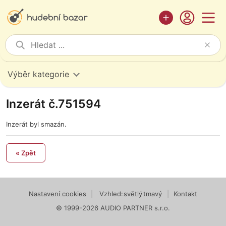
Výběr kategorie
Inzerát č.751594
Inzerát byl smazán.
« Zpět
Nastavení cookies
|
Vzhled:
světlý
tmavý
|
Kontakt
© 1999-2026 AUDIO PARTNER s.r.o.