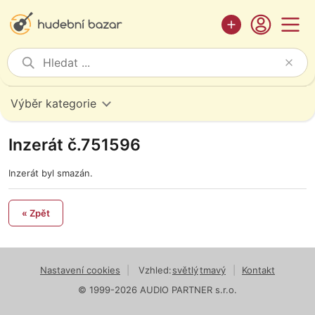
Výběr kategorie
Inzerát č.751596
Inzerát byl smazán.
« Zpět
Nastavení cookies
|
Vzhled:
světlý
tmavý
|
Kontakt
© 1999-2026 AUDIO PARTNER s.r.o.