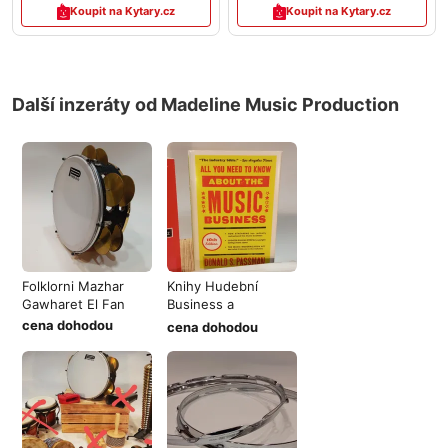
Koupit na Kytary.cz
Koupit na Kytary.cz
Další inzeráty od Madeline Music Production
Folklorni Mazhar
Knihy Hudební
Gawharet El Fan
Business a
Management AJ
cena dohodou
cena dohodou