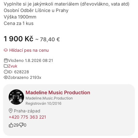
Vyplníte si je jakýmkoli materiálem (dřevovlákno, vata atd)
Osobní Odběr Líšnice u Prahy
Výška 1900mm
Cena za 1 kus
1 900 Kč
~ 78,40 €
🐶 Hlídací pes na cenu
Vloženo 1.8.2026 08:21
Zvuk
ID: 628228
Zobrazeno 2193x
O prodejci
Madeline Music Production
Madeline.Music.Production
Registrován 10/2016
Praha-západ
+420 775 363 221
29
0