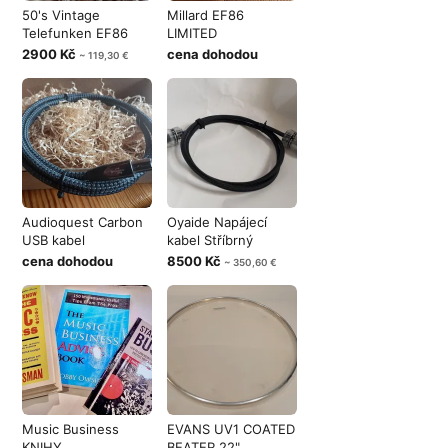
50's Vintage
Millard EF86
Telefunken EF86
LIMITED
2900 Kč
cena dohodou
~ 119,30 €
Audioquest Carbon
Oyaide Napájecí
USB kabel
kabel Stříbrný
cena dohodou
8500 Kč
~ 350,60 €
Music Business
EVANS UV1 COATED
KNIHY
BEATER 22"