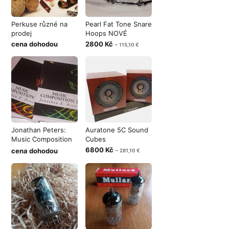
Perkuse různé na
Pearl Fat Tone Snare
prodej
Hoops NOVÉ
cena dohodou
2800 Kč
~ 115,10 €
Jonathan Peters:
Auratone 5C Sound
Music Composition
Cubes
1, 2
6800 Kč
cena dohodou
~ 281,10 €