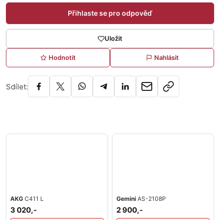
Přihlaste se pro odpověď
Uložit
Hodnotit
Nahlásit
Sdílet:
AKG
C411 L
Gemini
AS-2108P
3 020,-
2 900,-