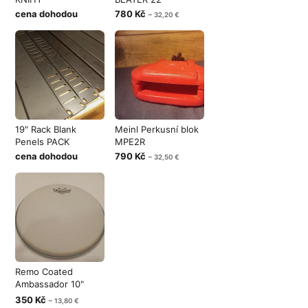
cena dohodou
780 Kč
~ 32,20 €
19" Rack Blank
Meinl Perkusní blok
Penels PACK
MPE2R
cena dohodou
790 Kč
~ 32,50 €
Remo Coated
Ambassador 10"
NEW
350 Kč
~ 13,80 €