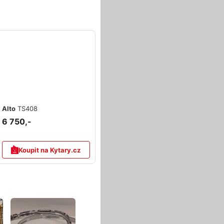
Alto
TS408
6 750,-
Koupit na Kytary.cz