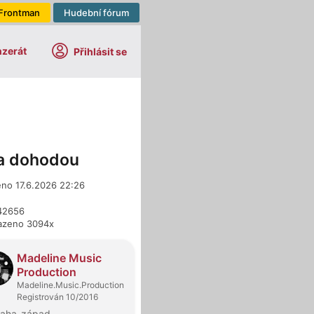
Frontman
Hudební fórum
nzerát
Přihlásit se
a dohodou
eno 17.6.2026 22:26
642656
azeno 3094x
dejci
Madeline Music
Production
Madeline.Music.Production
Registrován 10/2016
raha-západ