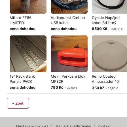
Millard EF86
Audioquest Carbon
Oyaide Napájecí
LIMITED
USB kabel
kabel Stříbrný
cena dohodou
cena dohodou
8500 Kč
~ 350,60 €
19" Rack Blank
Meinl Perkusní blok
Remo Coated
Penels PACK
MPE2R
Ambassador 10"
NEW
cena dohodou
790 Kč
350 Kč
~ 32,50 €
~ 13,80 €
« Zpět
Nastavení cookies
|
Vzhled:
světlý
tmavý
|
Kontakt