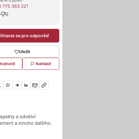
 775 363 221
9
0
řihlaste se pro odpověď
Uložit
Hodnotit
Nahlásit
aspekty a odvětví
ement a mnoho dalšího.