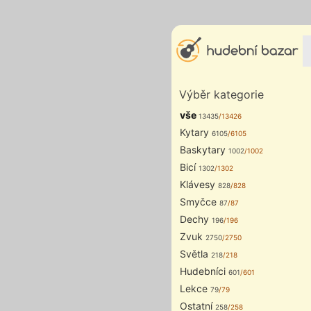
Výběr kategorie
vše
13435
/13426
Kytary
6105
/6105
Baskytary
1002
/1002
Bicí
1302
/1302
Klávesy
828
/828
Smyčce
87
/87
Dechy
196
/196
Zvuk
2750
/2750
Světla
218
/218
Hudebníci
601
/601
Lekce
79
/79
Ostatní
258
/258