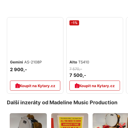
-1%
Gemini
AS-2108P
Alto
TS410
2 900,-
7 570,-
7 500,-
Koupit na Kytary.cz
Koupit na Kytary.cz
Další inzeráty od Madeline Music Production