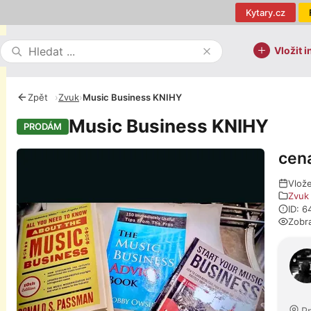
Kytary.cz
Vložit i
Zpět
›
Zvuk
›
Music Business KNIHY
Music Business KNIHY
PRODÁM
cen
Fotografie
Vlož
Zvuk
ID: 
Zobr
O pro
P