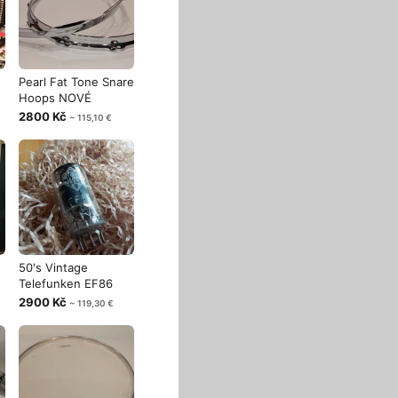
Pearl Fat Tone Snare
Hoops NOVÉ
2800 Kč
~ 115,10 €
50's Vintage
Telefunken EF86
2900 Kč
~ 119,30 €