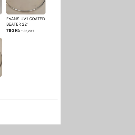
EVANS UV1 COATED
BEATER 22"
780 Kč
~ 32,20 €