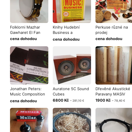
Folklorni Mazhar
Knihy Hudební
Perkuse různé na
Gawharet El Fan
Business a
prodej
Management AJ
cena dohodou
cena dohodou
cena dohodou
Jonathan Peters:
Auratone 5C Sound
Dřevěné Akustické
Music Composition
Cubes
Paravany MASIV
1, 2
6800 Kč
1900 Kč
cena dohodou
~ 281,10 €
~ 78,40 €