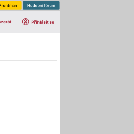
Frontman
Hudební fórum
nzerát
Přihlásit se