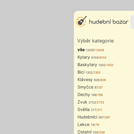
Výběr kategorie
vše
13435
/13426
Kytary
6103
/6103
Baskytary
1002
/1002
Bicí
1302
/1302
Klávesy
828
/828
Smyčce
87
/87
Dechy
199
/199
Zvuk
2753
/2753
Světla
217
/217
Hudebníci
597
/597
Lekce
79
/79
Ostatní
259
/259