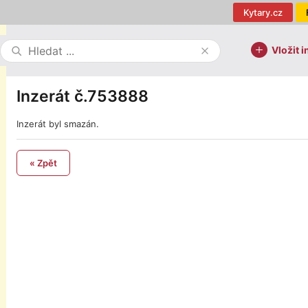
Kytary.cz
Vložit i
Inzerát č.753888
Inzerát byl smazán.
« Zpět