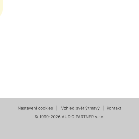
Nastavení cookies
|
Vzhled:
světlý
tmavý
|
Kontakt
© 1999-2026 AUDIO PARTNER s.r.o.