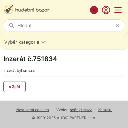
Výběr kategorie
Inzerát č.751834
Inzerát byl smazán.
« Zpět
Nastavení cookies
|
Vzhled:
světlý
tmavý
|
Kontakt
© 1999-2026 AUDIO PARTNER s.r.o.