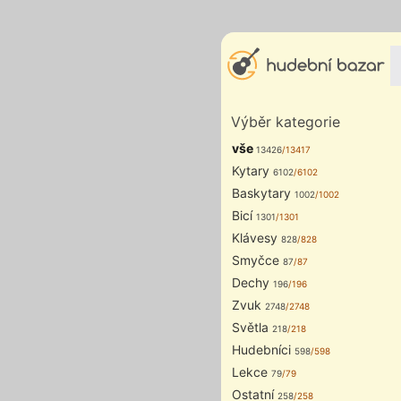
Výběr kategorie
vše
13426
/13417
Kytary
6102
/6102
Baskytary
1002
/1002
Bicí
1301
/1301
Klávesy
828
/828
Smyčce
87
/87
Dechy
196
/196
Zvuk
2748
/2748
Světla
218
/218
Hudebníci
598
/598
Lekce
79
/79
Ostatní
258
/258