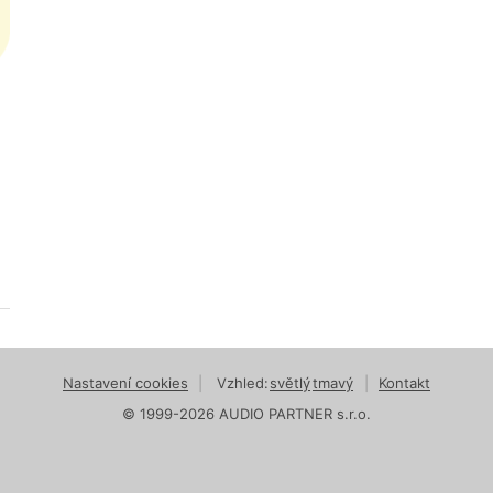
Nastavení cookies
|
Vzhled:
světlý
tmavý
|
Kontakt
© 1999-2026 AUDIO PARTNER s.r.o.