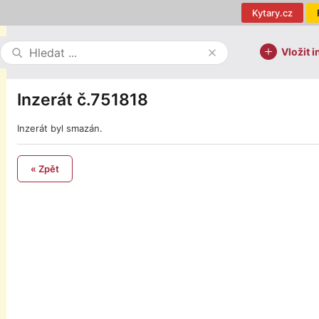
Kytary.cz
Vložit i
Inzerát č.751818
Inzerát byl smazán.
« Zpět