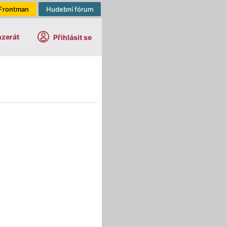
Frontman
Hudební fórum
nzerát
Přihlásit se