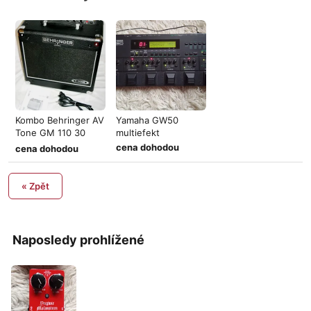
Kombo Behringer AV
Yamaha GW50
Tone GM 110 30
multiefekt
Watts, 1x10
cena dohodou
cena dohodou
« Zpět
Naposledy prohlížené