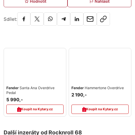
Hodnotit
Nahlásit
Sdílet:
Fender
Santa Ana Overdrive
Fender
Hammertone Overdrive
Pedal
2 190,-
5 990,-
Koupit na Kytary.cz
Koupit na Kytary.cz
Další inzeráty od Rocknroll 68