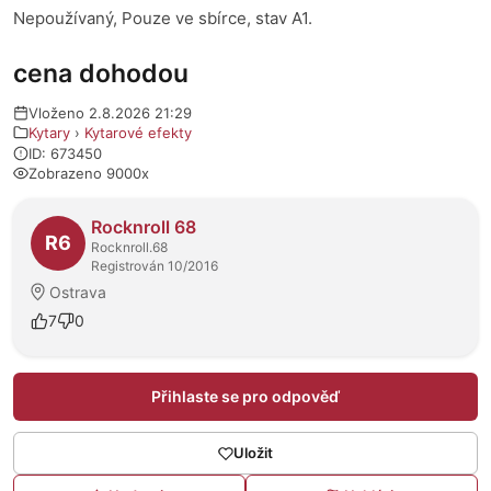
Nepoužívaný, Pouze ve sbírce, stav A1.
cena dohodou
Vloženo 2.8.2026 21:29
Kytary
›
Kytarové efekty
ID: 673450
Zobrazeno 9000x
O prodejci
Rocknroll 68
R6
Rocknroll.68
Registrován 10/2016
Ostrava
7
0
Přihlaste se pro odpověď
Uložit