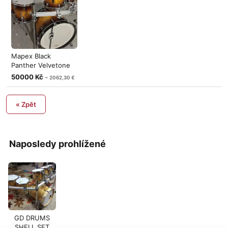
Mapex Black
Panther Velvetone
Set
50000 Kč
~ 2062,30 €
« Zpět
Naposledy prohlížené
GD DRUMS
SHELL SET