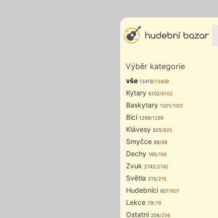
Výběr kategorie
vše
13419
/13409
Kytary
6102
/6102
Baskytary
1001
/1001
Bicí
1299
/1299
Klávesy
825
/825
Smyčce
88
/88
Dechy
195
/195
Zvuk
2742
/2742
Světla
215
/215
Hudebníci
607
/607
Lekce
79
/79
Ostatní
256
/256