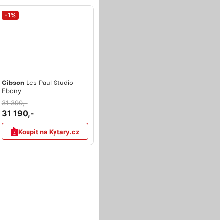
-1%
Gibson
Les Paul Studio
Ebony
31 390,-
31 190,-
Koupit na Kytary.cz