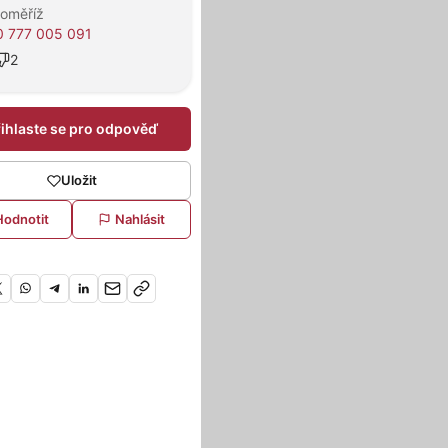
roměříž
 777 005 091
2
řihlaste se pro odpověď
Uložit
Hodnotit
Nahlásit