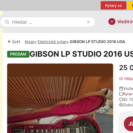
Kytary.cz
Vložit i
Zpět
›
Kytary
›
Elektrické kytary
›
GIBSON LP STUDIO 2016 USA
GIBSON LP STUDIO 2016 U
PRODÁM
25 
Fotografie
🐶 Hlíd
Vlož
Kytar
ID: 7
Zobr
O pro
J