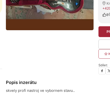
K
+420
8
P
Sdílet:
Popis inzerátu
skvely profi nastroj ve vybornem stavu..