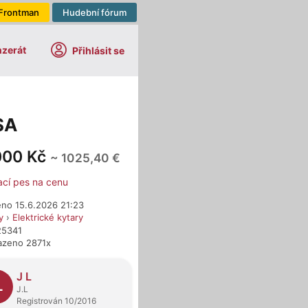
Frontman
Hudební fórum
nzerát
Přihlásit se
SA
000 Kč
~ 1025,40 €
ací pes na cenu
eno 15.6.2026 21:23
y
›
Elektrické kytary
25341
azeno 2871x
dejci
J L
L
J.L
Registrován 10/2016