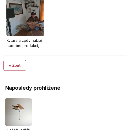
Kytara a zpěv nabízí
hudební produkci,
styl c
« Zpět
Naposledy prohlížené