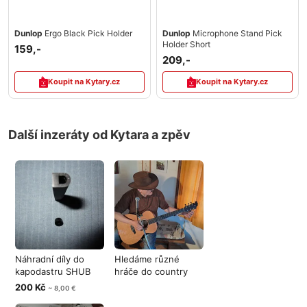
Dunlop
Ergo Black Pick Holder
Dunlop
Microphone Stand Pick
Holder Short
159,-
209,-
Koupit na Kytary.cz
Koupit na Kytary.cz
Další inzeráty od Kytara a zpěv
Náhradní díly do
Hledáme různé
kapodastru SHUB
hráče do country
vše nové gum
skupiny. Styl
200 Kč
~ 8,00 €