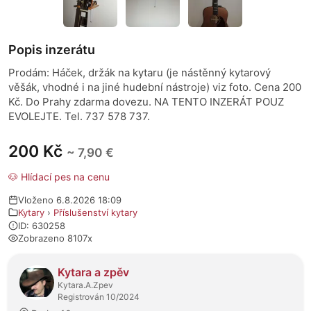
Popis inzerátu
Prodám: Háček, držák na kytaru (je nástěnný kytarový
věšák, vhodné i na jiné hudební nástroje) viz foto. Cena 200
Kč. Do Prahy zdarma dovezu. NA TENTO INZERÁT POUZ
EVOLEJTE. Tel. 737 578 737.
200 Kč
~ 7,90 €
🐶 Hlídací pes na cenu
Vloženo 6.8.2026 18:09
Kytary
›
Příslušenství kytary
ID: 630258
Zobrazeno 8107x
O prodejci
Kytara a zpěv
Kytara.A.Zpev
Registrován 10/2024