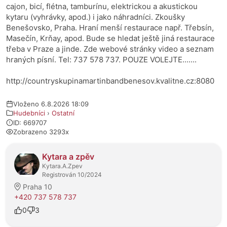
cajon, bicí, flétna, tamburínu, elektrickou a akustickou
kytaru (vyhrávky, apod.) i jako náhradníci. Zkoušky
Benešovsko, Praha. Hraní menší restaurace např. Třebsín,
Masečín, Krňay, apod. Bude se hledat ještě jiná restaurace
třeba v Praze a jinde. Zde webové stránky video a seznam
hraných písní. Tel: 737 578 737. POUZE VOLEJTE.......
http://countryskupinamartinbandbenesov.kvalitne.cz:8080
Vloženo 6.8.2026 18:09
Hudebníci
›
Ostatní
ID: 669707
Zobrazeno 3293x
O prodejci
Kytara a zpěv
Kytara.A.Zpev
Registrován 10/2024
Praha 10
+420 737 578 737
0
3