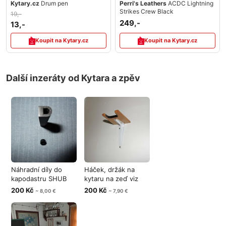
Kytary.cz
Drum pen
Perri's Leathers
ACDC Lightning
Strikes Crew Black
19,-
249,-
13,-
Koupit na Kytary.cz
Koupit na Kytary.cz
Další inzeráty od Kytara a zpěv
Náhradní díly do
Háček, držák na
kapodastru SHUB
kytaru na zeď viz
vše nové gum
foto.
200 Kč
200 Kč
~ 8,00 €
~ 7,90 €