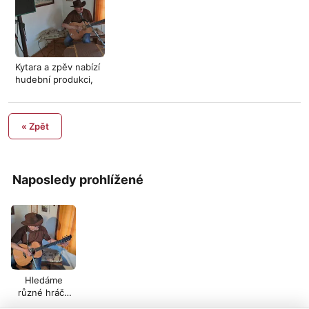
Kytara a zpěv nabízí
hudební produkci,
styl c
« Zpět
Naposledy prohlížené
Hledáme
různé hráče
do country