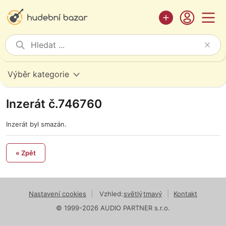
Výběr kategorie
Inzerát č.746760
Inzerát byl smazán.
« Zpět
Nastavení cookies
|
Vzhled:
světlý
tmavý
|
Kontakt
© 1999-2026 AUDIO PARTNER s.r.o.