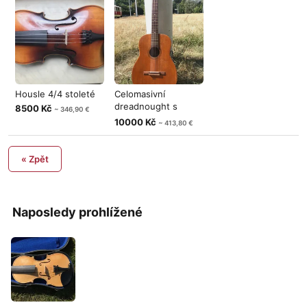
Housle 4/4 stoleté
Celomasivní
dreadnought s
8500 Kč
~ 346,90 €
konstrukcí klasické
10000 Kč
~ 413,80 €
« Zpět
Naposledy prohlížené