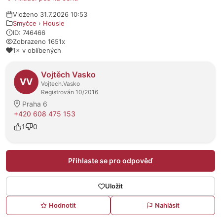
Vloženo 31.7.2026 10:53
Smyčce
›
Housle
ID: 746466
Zobrazeno 1651x
1× v oblíbených
O prodejci
Vojtěch Vasko
VV
Vojtech.Vasko
Registrován 10/2016
Praha 6
+420 608 475 153
1
0
Přihlaste se pro odpověď
Uložit
Hodnotit
Nahlásit