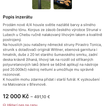
Popis inzerátu
Prodám nové 4/4 housle světle nazlátlé barvy a silného
nosného tónu. Korpus ze zásob českého výrobce Strunal v
Lubech u Chebu ručně nalakovaný lihovým lakem a kvalitně
postrojený.
Na houslích jsou nataženy německé struny Pirastro Tonica,
struník s dolaďovači originál Wittner, ebenová garnitura i
hmatník, duše z 20 let starého šumavského smrku, zadní
deska krásně žíhaná, lihový lak na rozdíl od stříkaných
polyuretanových laků (které se běžně aplikují na nástroje
pod 20.000kč) nástroj netlumí a umožňuje mu správně
rezonovat.
K houslím mohu zdarma přidat i starší futrál. K vyzkoušení
na Malovance v Břevnově.
12 000 Kč
~ 491,10 €
🐶 Hlídací pes na cenu