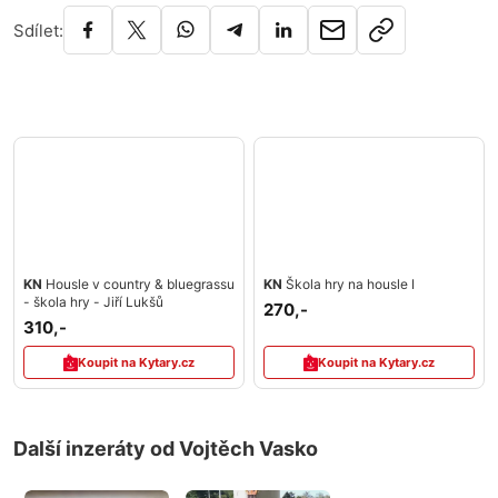
Sdílet:
KN
Housle v country & bluegrassu
KN
Škola hry na housle I
- škola hry - Jiří Lukšů
270,-
310,-
Koupit na Kytary.cz
Koupit na Kytary.cz
Další inzeráty od Vojtěch Vasko