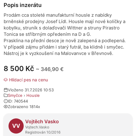
Popis inzerátu
Prodám cca stoleté manufakturní housle z nabídky
brněnské prodejny Josef Lídl. Housle mají nové kolíčky a
kobylku, struník s dolaďovači Wittner a struny Pirastro
Tonica se stříbrným opředením na D a G.
Prasklina na přední desce je nově zalepená a podlepená.
V případě zájmu přidám i starý futrál, ba klidně i smyčec.
Nástroj je k vyzkoušení na Malovanvce v Břevnově.
8 500 Kč
~ 346,90 €
🐶 Hlídací pes na cenu
Vloženo 31.7.2026 10:53
Smyčce
›
Housle
ID: 740544
Zobrazeno 1814x
O prodejci
Vojtěch Vasko
VV
Vojtech.Vasko
Registrován 10/2016