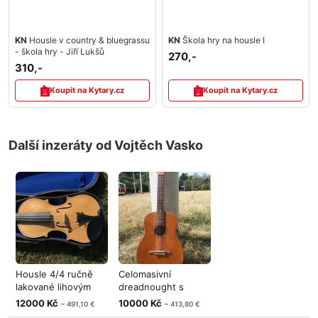
KN
Housle v country & bluegrassu
KN
Škola hry na housle I
- škola hry - Jiří Lukšů
270,-
310,-
Koupit na Kytary.cz
Koupit na Kytary.cz
Další inzeráty od Vojtěch Vasko
Housle 4/4 ručně
Celomasivní
lakované lihovým
dreadnought s
lakem
konstrukcí klasické
12000 Kč
10000 Kč
~ 491,10 €
~ 413,80 €