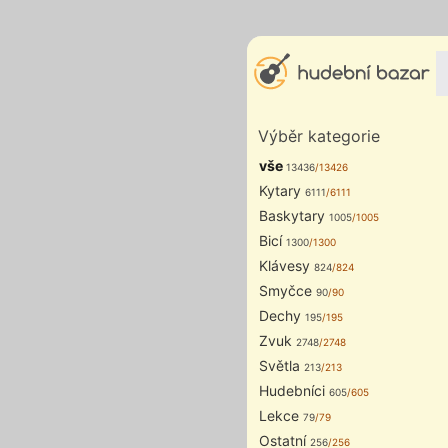
Výběr kategorie
vše
13436
/13426
Kytary
6111
/6111
Baskytary
1005
/1005
Bicí
1300
/1300
Klávesy
824
/824
Smyčce
90
/90
Dechy
195
/195
Zvuk
2748
/2748
Světla
213
/213
Hudebníci
605
/605
Lekce
79
/79
Ostatní
256
/256