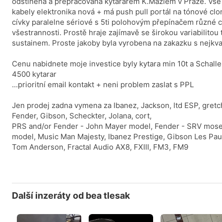
odstinena a prepracovaná kytararem K.Mazlem v Praze. Vše 
kabely elektronika nová + má push pull portál na tónové clo
cívky paralelne sériové s 5ti polohovým přepínačem různé c
všestrannosti. Prostě hraje zajímavě se širokou variabilito
sustainem. Proste jakoby byla vyrobena na zakazku s nejk
Cenu nabidnete moje investice byly kytara min 10t a Schalle
4500 kytarar
...prioritní email kontakt + neni problem zaslat s PPL
Jen prodej zadna vymena za Ibanez, Jackson, ltd ESP, gretch
Fender, Gibson, Scheckter, Jolana, cort,
PRS and/or Fender - John Mayer model, Fender - SRV mosel
model, Music Man Majesty, Ibanez Prestige, Gibson Les Pau
Tom Anderson, Fractal Audio AX8, FXIII, FM3, FM9
Další inzeráty od bea tlesak