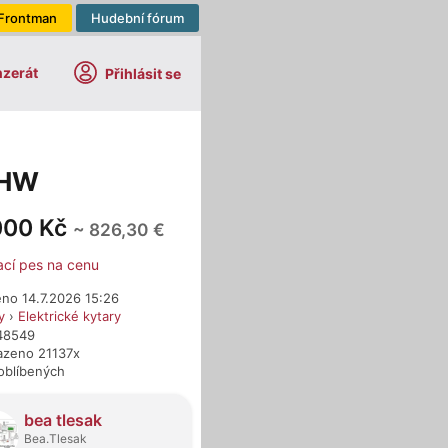
Frontman
Hudební fórum
nzerát
Přihlásit se
 HW
000 Kč
~ 826,30 €
ací pes na cenu
eno 14.7.2026 15:26
y
›
Elektrické kytary
648549
azeno 21137x
oblíbených
dejci
bea tlesak
Bea.Tlesak