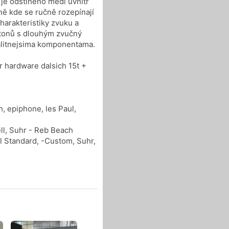
je odstíněno mědi uvnitř
ně kde se ručně rozepínají
harakteristiky zvuku a
u tonů s dlouhým zvučný
valitnejsima komponentama.
r hardware dalsich 15t +
, epiphone, les Paul,
l, Suhr - Reb Beach
l Standard, -Custom, Suhr,