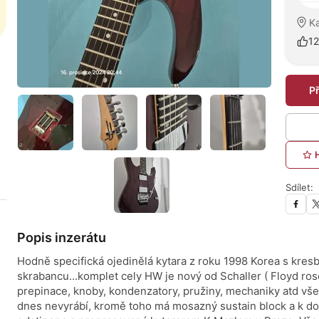
Ka
12
P
Sdílet:
Popis inzerátu
Hodně specifická ojedinělá kytara z roku 1998 Korea s kres
skrabancu...komplet cely HW je nový od Schaller ( Floyd ros
prepinace, knoby, kondenzatory, pružiny, mechaniky atd vše...
dnes nevyrábí, kromě toho má mosazný sustain block a k dok