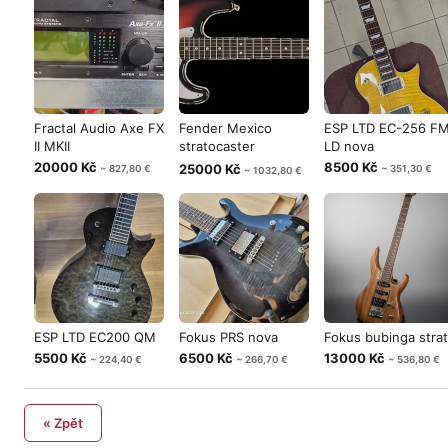
Fractal Audio Axe FX
Fender Mexico
ESP LTD EC-256 F
II MKII
stratocaster
LD nova
04/1994 overene
20000 Kč
8500 Kč
25000 Kč
~ 827,80 €
~ 351,30 €
~ 1032,80 €
ESP LTD EC200 QM
Fokus PRS nova
Fokus bubinga strat
5500 Kč
6500 Kč
13000 Kč
~ 224,40 €
~ 266,70 €
~ 536,80 €
« Zpět