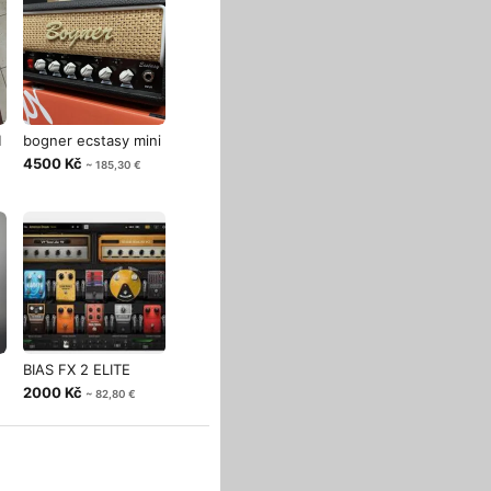
M
bogner ecstasy mini
4500 Kč
~ 185,30 €
BIAS FX 2 ELITE
2000 Kč
~ 82,80 €