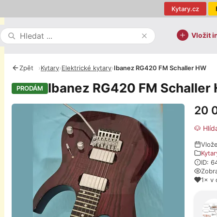
Kytary.cz
Vložit i
Zpět
›
Kytary
›
Elektrické kytary
›
Ibanez RG420 FM Schaller HW
Ibanez RG420 FM Schaller
PRODÁM
20 
Fotografie
🐶 Hlíd
Vlož
Kytar
ID: 
Zobr
1× v 
O pro