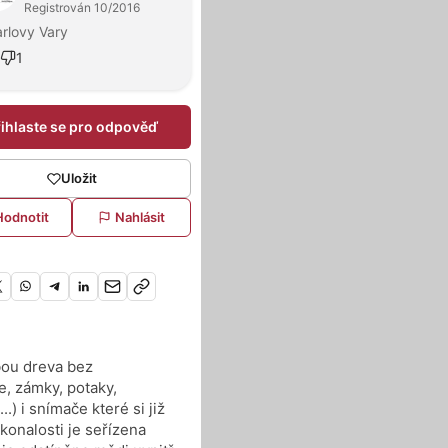
Registrován 10/2016
rlovy Vary
1
řihlaste se pro odpověď
Uložit
Hodnotit
Nahlásit
bou dreva bez
e, zámky, potaky,
) i snímače které si již
onalosti je seřízena