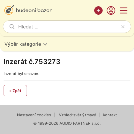
Výběr kategorie
Inzerát č.753273
Inzerát byl smazán.
« Zpět
Nastavení cookies
|
Vzhled:
světlý
tmavý
|
Kontakt
© 1999-2026 AUDIO PARTNER s.r.o.